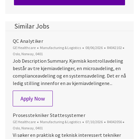
Similar Jobs
QC Analytiker
Category
Posted Date
Job Id
Locatio
GE Healthcare
Manufacturing & Logistics
08/06/2026
R4042102
Oslo, Norway, 0401
Job Description Summary. Kjemisk kontrollavdeling
består av tre kjemiavdelinger, en microavdeling, en
complianceavdeling og en systemsavdeling. Det er nå
ledig stilling innenfor en av kjemiavdelingene...
QC Analytiker
Apply Now
Prosesstekniker Støttesystemer
Category
Posted Date
Job Id
Locatio
GE Healthcare
Manufacturing & Logistics
07/10/2026
R4042056
Oslo, Norway, 0401
Vi søker en praktisk og teknisk interessert tekniker