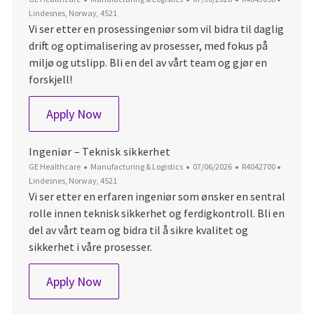
Lindesnes, Norway, 4521
Vi ser etter en prosessingeniør som vil bidra til daglig
drift og optimalisering av prosesser, med fokus på
miljø og utslipp. Bli en del av vårt team og gjør en
forskjell!
Prosessingeniør
Apply Now
Ingeniør – Teknisk sikkerhet
Category
Posted Date
Job Id
Locatio
GE Healthcare
Manufacturing & Logistics
07/06/2026
R4042700
Lindesnes, Norway, 4521
Vi ser etter en erfaren ingeniør som ønsker en sentral
rolle innen teknisk sikkerhet og ferdigkontroll. Bli en
del av vårt team og bidra til å sikre kvalitet og
sikkerhet i våre prosesser.
Ingeniør – Teknisk sikkerhet
Apply Now