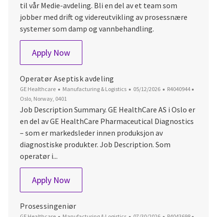
til vår Medie‑avdeling. Bli en del av et team som
jobber med drift og videreutvikling av prosessnære
systemer som damp og vannbehandling.
Prosesstekniker Støttesystemer
Apply Now
Operatør Aseptisk avdeling
Category
Posted Date
Job Id
Locatio
GE Healthcare
Manufacturing & Logistics
05/12/2026
R4040944
Oslo, Norway, 0401
Job Description Summary. GE HealthCare AS i Oslo er
en del av GE HealthCare Pharmaceutical Diagnostics
– som er markedsleder innen produksjon av
diagnostiske produkter. Job Description. Som
operatør i...
Operatør Aseptisk avdeling
Apply Now
Prosessingeniør
Category
Posted Date
Job Id
Locatio
GE Healthcare
Manufacturing & Logistics
07/30/2026
R4043698