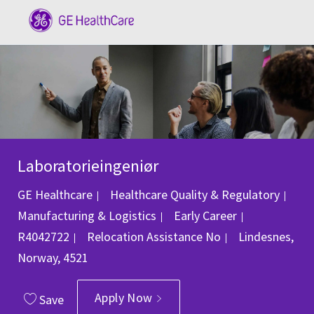
Skip to main content
-
Laboratorieingeniør
GE Healthcare
Healthcare Quality & Regulatory
Category
Job Id
Manufacturing & Logistics
Early Career
Location
R4042722
Relocation Assistance
No
Lindesnes,
Norway, 4521
Apply Now
Save