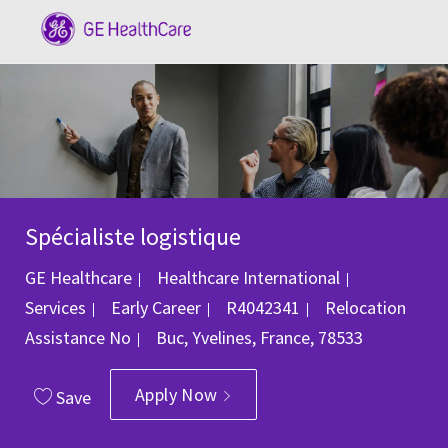
Skip to main content
-
Spécialiste logistique
Category
GE Healthcare
Healthcare International
Job Id
Services
Early Career
R4042341
Relocation
Location
Assistance
No
Buc, Yvelines, France, 78533
Apply Now
Save