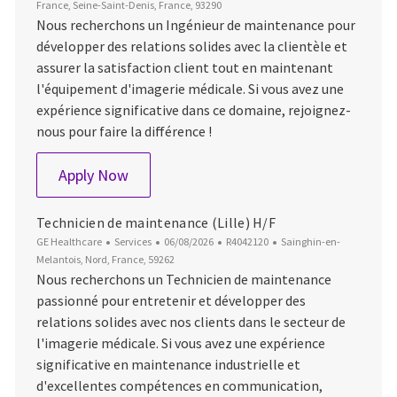
France, Seine-Saint-Denis, France, 93290
Nous recherchons un Ingénieur de maintenance pour
développer des relations solides avec la clientèle et
assurer la satisfaction client tout en maintenant
l'équipement d'imagerie médicale. Si vous avez une
expérience significative dans ce domaine, rejoignez-
nous pour faire la différence !
Ingénieur / technicien de maintenance (H
Apply Now
Technicien de maintenance (Lille) H/F
Category
Posted Date
Job Id
Location
GE Healthcare
Services
06/08/2026
R4042120
Sainghin-en-
Melantois, Nord, France, 59262
Nous recherchons un Technicien de maintenance
passionné pour entretenir et développer des
relations solides avec nos clients dans le secteur de
l'imagerie médicale. Si vous avez une expérience
significative en maintenance industrielle et
d'excellentes compétences en communication,