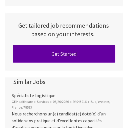
Get tailored job recommendations
based on your interests.
Get Started
Similar Jobs
Spécialiste logistique
Category
Posted Date
Job Id
Location
GE Healthcare
Services
07/20/2026
R4043916
Buc, Yvelines,
France, 78533
Nous recherchons un(e) candidat(e) doté(e) d’un
solide sens pratique et d’excellentes capacités
d’analyse pour superviser la logistique des