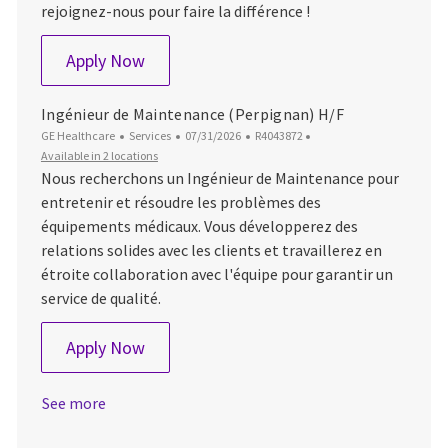
rejoignez-nous pour faire la différence !
Technicien de maintenance (Lille) H/F
Apply Now
Ingénieur de Maintenance (Perpignan) H/F
Category
Posted Date
Job Id
GE Healthcare
Services
07/31/2026
R4043872
Available in 2 locations
Nous recherchons un Ingénieur de Maintenance pour
entretenir et résoudre les problèmes des
équipements médicaux. Vous développerez des
relations solides avec les clients et travaillerez en
étroite collaboration avec l'équipe pour garantir un
service de qualité.
Ingénieur de Maintenance (Perpignan) H
Apply Now
See more