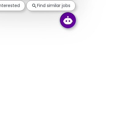
interested
Find similar jobs