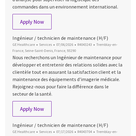
commandes dans un environnement international.
Spécialiste logistique
Apply Now
Ingénieur / technicien de maintenance (H/F)
Category
Posted Date
Job Id
Location
GE Healthcare
Services
07/06/2026
R4043243
Tremblay-en-
France, Seine-Saint-Denis, France, 93290
Nous recherchons un Ingénieur de maintenance pour
développer et entretenir des relations solides avec la
clientèle tout en assurant la satisfaction client et la
maintenance des équipements d'imagerie médicale.
Rejoignez-nous pour faire la différence dans le
secteur de la santé.
Ingénieur / technicien de maintenance (H
Apply Now
Ingénieur / technicien de maintenance (H/F)
Category
Posted Date
Job Id
Location
GE Healthcare
Services
07/17/2026
R4043704
Tremblay-en-