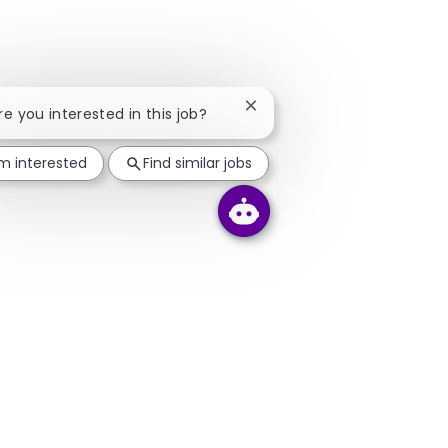
Close chatbot notification
Are you interested in this job?
'm interested
Find similar jobs