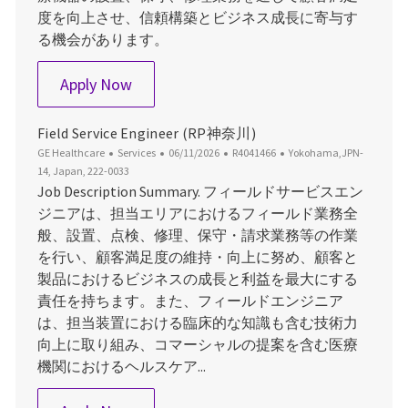
度を向上させ、信頼構築とビジネス成長に寄与す
る機会があります。
Field Service Engineer（三重）
Apply Now
Field Service Engineer (RP神奈川)
Category
Posted Date
Job Id
Location
GE Healthcare
Services
06/11/2026
R4041466
Yokohama,JPN-
14, Japan, 222-0033
Job Description Summary. フィールドサービスエン
ジニアは、担当エリアにおけるフィールド業務全
般、設置、点検、修理、保守・請求業務等の作業
を行い、顧客満足度の維持・向上に努め、顧客と
製品におけるビジネスの成長と利益を最大にする
責任を持ちます。また、フィールドエンジニア
は、担当装置における臨床的な知識も含む技術力
向上に取り組み、コマーシャルの提案を含む医療
機関におけるヘルスケア...