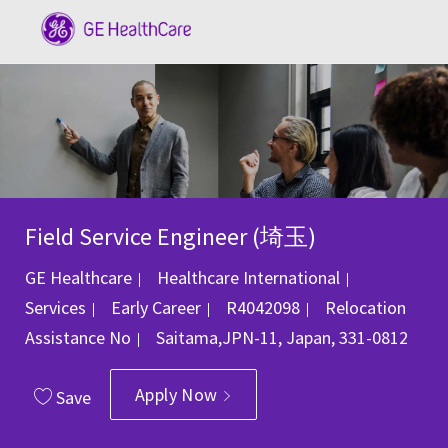
Skip to main content
-
Field Service Engineer (埼玉)
Category
GE Healthcare
Healthcare International
Job Id
Services
Early Career
R4042098
Relocation
Location
Assistance
No
Saitama,JPN-11, Japan, 331-0812
Apply Now
Save