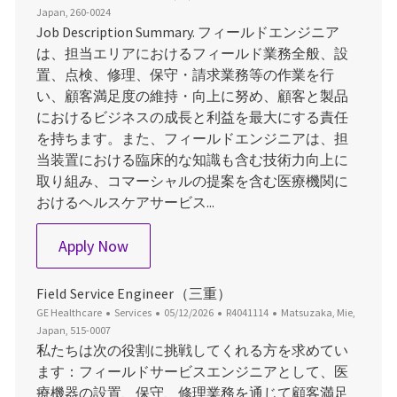
Japan, 260-0024
Job Description Summary. フィールドエンジニア
は、担当エリアにおけるフィールド業務全般、設
置、点検、修理、保守・請求業務等の作業を行
い、顧客満足度の維持・向上に努め、顧客と製品
におけるビジネスの成長と利益を最大にする責任
を持ちます。また、フィールドエンジニアは、担
当装置における臨床的な知識も含む技術力向上に
取り組み、コマーシャルの提案を含む医療機関に
おけるヘルスケアサービス...
Field Service Engineer（千葉）
Apply Now
Field Service Engineer（三重）
Category
Posted Date
Job Id
Location
GE Healthcare
Services
05/12/2026
R4041114
Matsuzaka, Mie,
Japan, 515-0007
私たちは次の役割に挑戦してくれる方を求めてい
ます：フィールドサービスエンジニアとして、医
療機器の設置、保守、修理業務を通じて顧客満足