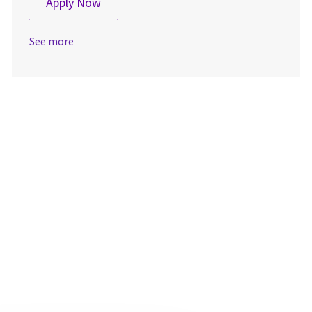
Field Service Engineer (RP神奈川)
Apply Now
See more