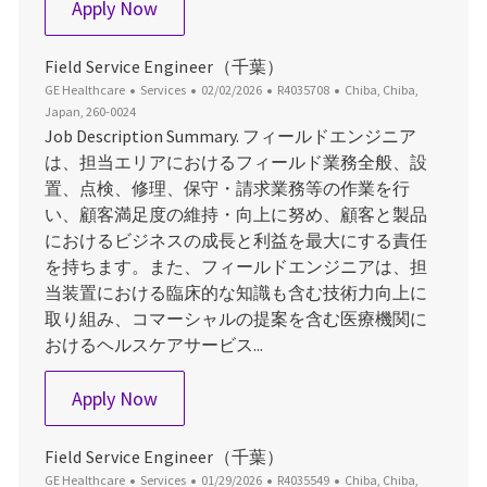
Field Service Engineer（静岡）
Apply Now
Field Service Engineer（千葉）
Category
Posted Date
Job Id
Location
GE Healthcare
Services
02/02/2026
R4035708
Chiba, Chiba,
Japan, 260-0024
Job Description Summary. フィールドエンジニア
は、担当エリアにおけるフィールド業務全般、設
置、点検、修理、保守・請求業務等の作業を行
い、顧客満足度の維持・向上に努め、顧客と製品
におけるビジネスの成長と利益を最大にする責任
を持ちます。また、フィールドエンジニアは、担
当装置における臨床的な知識も含む技術力向上に
取り組み、コマーシャルの提案を含む医療機関に
おけるヘルスケアサービス...
Field Service Engineer（千葉）
Apply Now
Field Service Engineer（千葉）
Category
Posted Date
Job Id
Location
GE Healthcare
Services
01/29/2026
R4035549
Chiba, Chiba,