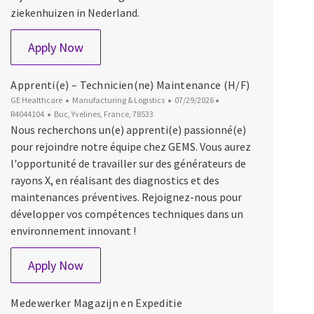
ziekenhuizen in Nederland.
Nucleair Administratief medewerker
Apply Now
Apprenti(e) – Technicien(ne) Maintenance (H/F)
Category
Posted Date
Job Id
GE Healthcare
Manufacturing & Logistics
07/29/2026
Location
R4044104
Buc, Yvelines, France, 78533
Nous recherchons un(e) apprenti(e) passionné(e)
pour rejoindre notre équipe chez GEMS. Vous aurez
l'opportunité de travailler sur des générateurs de
rayons X, en réalisant des diagnostics et des
maintenances préventives. Rejoignez-nous pour
développer vos compétences techniques dans un
environnement innovant !
Apprenti(e) – Technicien(ne) Maintenance (H
Apply Now
Medewerker Magazijn en Expeditie