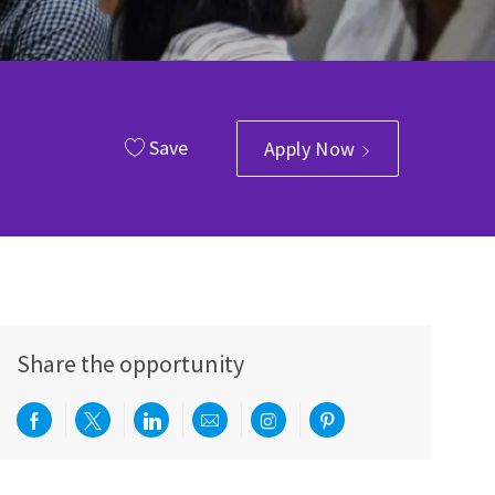
Save
Apply Now
Share the opportunity
Share via Facebook
Share via twitter
Share via LinkedIn
Share via email
Share via Instagram
Share via pinterest