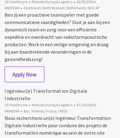
Category
Posted Date
Job Id
GE Healthcare
Manufacturing & Logistics
02/02/2026
Location
R4035544
Eindhoven, North Brabant, Netherlands, 5612 AP
Ben jij een proactieve teamspeler met goede
communicatieve vaardigheden? Sluit je aan bij een
dynamisch team en zorg voor een efficiënte
expeditie en overdracht van radiofarmaceutische
producten. Werk in een veilige omgeving en draag
bij aan baanbrekende veranderingen in de
gezondheidszorg!
Medewerker Magazijn en Expeditie
Apply Now
Ingénieur(e) Transformation Digitale
Industrielle
Category
Posted Date
Job Id
GE Healthcare
Manufacturing & Logistics
07/24/2026
Location
R4043344
Buc, Yvelines, France, 78533
Nous recherchons un(e) Ingénieur Transformation
Digitale Industrielle pour conduire des projets de
transformation numérique au sein de notre site