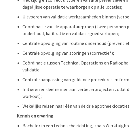
Het tijdig en correct uitvoeren van alle preventiev
dagelijkse operatie te waarborgen op alle locaties;
Uitvoeren van validatie werkzaamheden binnen (verbe
Coördinatie van de apparatuurgroep (twee personen p
onderhoud, kalibratie en validatie goed verlopen;
Centrale opvolging van routine onderhoud (preventief
Centrale opvolging van storingen (correctief);
Coördinatie tussen Technical Operations en Radiophar
validatie;
Centrale aanpassing van geldende procedures en form
Initiëren en deelnemen aan verbeterprojecten zodat d
workout);
Wekelijks reizen naar één van de drie apotheeklocaties
Kennis en ervaring
Bachelor in een technische richting, zoals Werktuigb