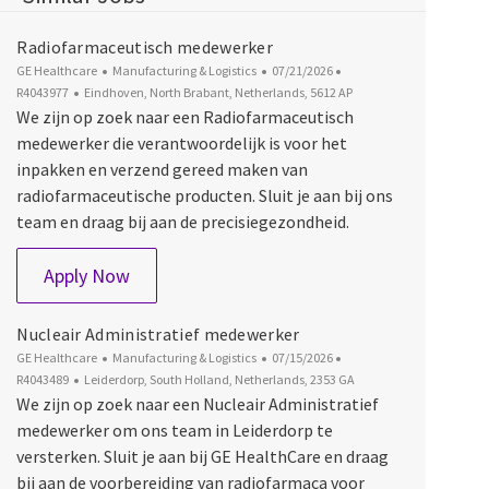
Radiofarmaceutisch medewerker
Category
Posted Date
Job Id
GE Healthcare
Manufacturing & Logistics
07/21/2026
Location
R4043977
Eindhoven, North Brabant, Netherlands, 5612 AP
We zijn op zoek naar een Radiofarmaceutisch
medewerker die verantwoordelijk is voor het
inpakken en verzend gereed maken van
radiofarmaceutische producten. Sluit je aan bij ons
team en draag bij aan de precisiegezondheid.
Radiofarmaceutisch medewerker
Apply Now
Nucleair Administratief medewerker
Category
Posted Date
Job Id
GE Healthcare
Manufacturing & Logistics
07/15/2026
Location
R4043489
Leiderdorp, South Holland, Netherlands, 2353 GA
We zijn op zoek naar een Nucleair Administratief
medewerker om ons team in Leiderdorp te
versterken. Sluit je aan bij GE HealthCare en draag
bij aan de voorbereiding van radiofarmaca voor