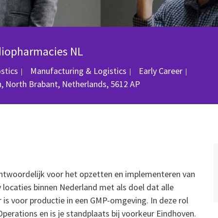
diopharmacies NL
Category
Job Id
ostics
Manufacturing & Logistics
Early Career
, North Brabant, Netherlands, 5612 AP
antwoordelijk voor het opzetten en implementeren van
 locaties binnen Nederland met als doel dat alle
 is voor productie in een GMP-omgeving. In deze rol
Operations en is je standplaats bij voorkeur Eindhoven.