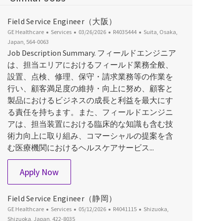
Field Service Engineer（大阪）
Category
Posted Date
Job Id
Location
GE Healthcare
Services
03/26/2026
R4035444
Suita, Osaka,
Japan, 564-0063
Job Description Summary. フィールドエンジニア
は、担当エリアにおけるフィールド業務全般、
設置、点検、修理、保守・請求業務等の作業を
行い、顧客満足度の維持・向上に努め、顧客と
製品におけるビジネスの成長と利益を最大にす
る責任を持ちます。また、フィールドエンジニ
アは、担当装置における臨床的な知識も含む技
術力向上に取り組み、コマーシャルの提案を含
む医療機関におけるヘルスケアサービス...
Field Service Engineer（大阪）
Apply Now
Field Service Engineer（静岡）
Category
Posted Date
Job Id
Location
GE Healthcare
Services
05/12/2026
R4041115
Shizuoka,
Shizuoka, Japan, 422-8035