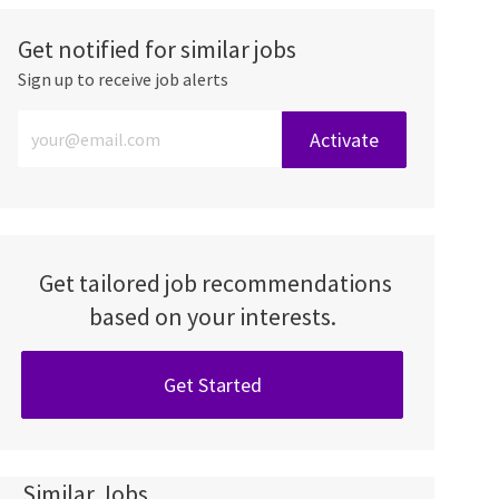
Get notified for similar jobs
Sign up to receive job alerts
Enter Email address (Required)
Activate
Get tailored job recommendations
based on your interests.
Get Started
Similar Jobs