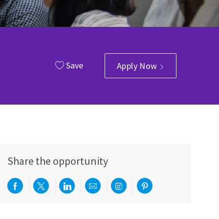
Save
Apply Now
Share the opportunity
Share via Facebook
Share via twitter
Share via LinkedIn
Share via email
Share via Instagram
Share via pinterest