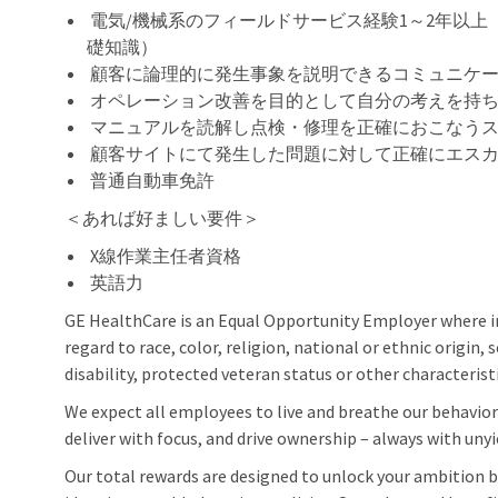
電気
/機械系のフィールドサービス経験1～2年以上
礎知識）
顧客に論理的に発生事象を説明できるコミュニケ
オペレーション改善を目的として自分の考えを持
マニュアルを読解し点検・修理を正確におこなう
顧客サイトにて発生した問題に対して正確にエスカ
普通自動車免許
＜あれば好ましい要件＞
X線作業主任者資格
英語力
GE HealthCare is an Equal Opportunity Employer where 
regard to race, color, religion, national or ethnic origin, 
disability, protected veteran status or other characterist
We expect all employees to live and breathe our behaviors
deliver with focus, and drive ownership – always with unyi
Our total rewards are designed to unlock your ambition by