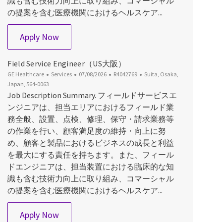
識も含む技術力向上に取り組み、コマーシャル
の提案を含む医療機関におけるヘルスケア...
Field Service Engineer (PCS大阪)
Apply Now
Field Service Engineer（US大阪）
Category
Posted Date
Job Id
Location
GE Healthcare
Services
07/08/2026
R4042769
Suita, Osaka,
Japan, 564-0063
Job Description Summary. フィールドサービスエ
ンジニアは、担当エリアにおけるフィールド業
務全般、設置、点検、修理、保守・請求業務等
の作業を行い、顧客満足度の維持・向上に努
め、顧客と製品におけるビジネスの成長と利益
を最大にする責任を持ちます。また、フィール
ドエンジニアは、担当装置における臨床的な知
識も含む技術力向上に取り組み、コマーシャル
の提案を含む医療機関におけるヘルスケア...
Field Service Engineer（US大阪）
Apply Now