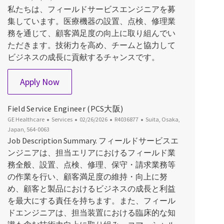
私たちは、フィールドサービスエンジニアを募
集しています。医療機器の設置、点検、修理業
務を通じて、顧客満足度の向上に取り組んでい
ただきます。技術力を高め、チームと協力して
ビジネスの成長に貢献するチャンスです。
Field Service Engineer（静岡）
Apply Now
Field Service Engineer (PCS大阪)
Category
Posted Date
Job Id
Location
GE Healthcare
Services
02/26/2026
R4036877
Suita, Osaka,
Japan, 564-0063
Job Description Summary. フィールドサービスエ
ンジニアは、担当エリアにおけるフィールド業
務全般、設置、点検、修理、保守・請求業務等
の作業を行い、顧客満足度の維持・向上に努
め、顧客と製品におけるビジネスの成長と利益
を最大にする責任を持ちます。また、フィール
ドエンジニアは、担当装置における臨床的な知