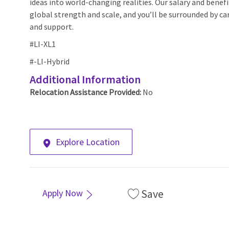
ideas into world-changing realities. Our salary and benef
global strength and scale, and you’ll be surrounded by car
and support.
#LI-XL1
#-LI-Hybrid
Additional Information
Relocation Assistance Provided:
No
Explore Location
Save
Apply Now