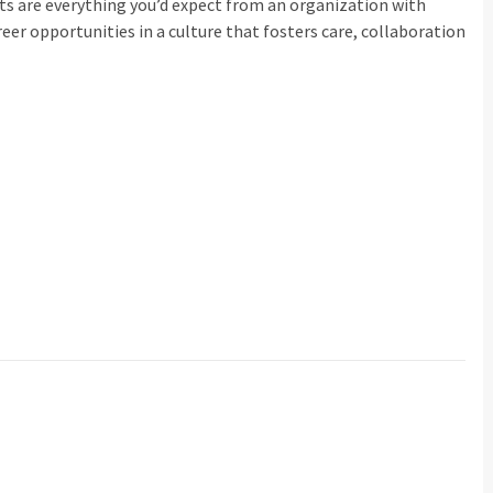
its are everything you’d expect from an organization with
eer opportunities in a culture that fosters care, collaboration