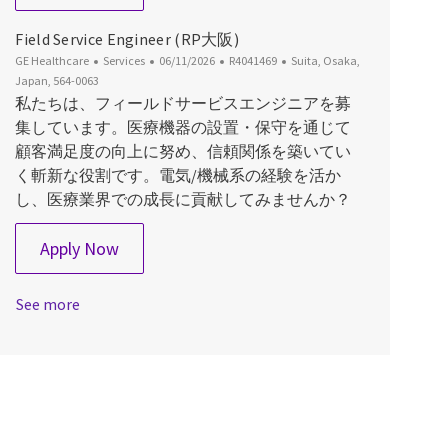
Field Service Engineer (RP大阪)
Category
Posted Date
Job Id
Location
GE Healthcare
Services
06/11/2026
R4041469
Suita, Osaka,
Japan, 564-0063
私たちは、フィールドサービスエンジニアを募
集しています。医療機器の設置・保守を通じて
顧客満足度の向上に努め、信頼関係を築いてい
く斬新な役割です。電気/機械系の経験を活か
し、医療業界での成長に貢献してみませんか？
Field Service Engineer (RP大阪)
Apply Now
See more