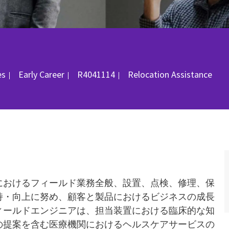
ory
Job Id
es
Early Career
R4041114
Relocation Assistance
におけるフィールド業務全般、設置、点検、修理、保
持・向上に努め、顧客と製品におけるビジネスの成長
ィールドエンジニアは、担当装置における臨床的な知
の提案を含む医療機関におけるヘルスケアサービスの