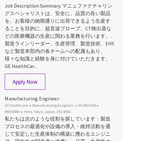
Job Description Summary. マニュファクチャリン
グスペシャリストは、安全に、品質の良い製品
を、お客様の納期通りに出荷できるよう生産す
ることを目的に、超音波プローブ、CT検出器な
どの医療機器の生産に関わる業務を行います。.
製造ラインリーダー、生産管理、製造技術、EHS
など製造本部内の各チームへの配属もあり、
様々な知識と経験を身に付けていただきます。.
GE HealthCar...
Manufacturing Specialist - Production_HC
Apply Now
Manufacturing Engineer
Category
Posted Date
Job Id
GE Healthcare
Manufacturing & Logistics
03/09/2026
Location
R4030983
Hino, Tokyo, Japan, 191-8503
私たちは次のような役割を探しています：製造
プロセスの最適化や設備の導入・維持活動を通
じて安定した生産体制の構築に携わるエンジニ