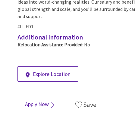
ideas into world-changing realities. Our salary and benef
global strength and scale, and you’ll be surrounded by car
and support.
#LI-FD1
Additional Information
Relocation Assistance Provided:
No
Explore Location
Save
Apply Now