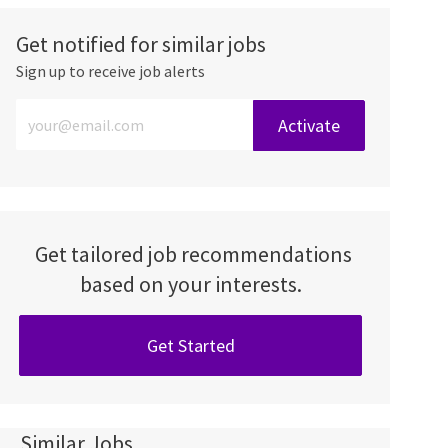
Get notified for similar jobs
Sign up to receive job alerts
Enter Email address (Required)
Activate
Get tailored job recommendations
based on your interests.
Get Started
Similar Jobs