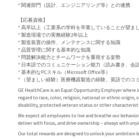
* 関連部門（設計、エンジニアリング等）との連携
【応募資格】
* 高卒以上（工業系の学科を卒業していることが望ま
* 製造現場での実務経験2年以上
* 製造装置の操作、メンテナンスに関する知識
* 品質管理に関する基本的な知識
* 問題解決能力とチームワークを重視する姿勢
* 日本語でのコミュニケーション能力（読み書き、会
* 基本的なPCスキル（Microsoft Office等）
* （望ましい経験）医療機器製造の経験、英語でのコ
GE HealthCare is an Equal Opportunity Employer where 
regard to race, color, religion, national or ethnic origin, 
disability, protected veteran status or other characterist
We expect all employees to live and breathe our behaviors
deliver with focus, and drive ownership – always with unyi
Our total rewards are designed to unlock your ambition by