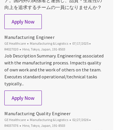
ア。国内外の関係者と連携し、品質・生産性の
向上を追求するチームの一員になりませんか？
Manufacturing Engineer
Apply Now
Manufacturing Engineer
Category
Posted Date
Job Id
GE Healthcare
Manufacturing & Logistics
07/17/2025
Location
R4027020
Hino, Tokyo, Japan, 191-8503
Job Description Summary. Engineering associated
with the manufacturing process. Impacts quality
of own work and the work of others on the team.
Executes standard operational/technical tasks
typically...
Manufacturing Engineer
Apply Now
Manufacturing Quality Engineer
Category
Posted Date
Job Id
GE Healthcare
Manufacturing & Logistics
02/27/2026
Location
R4037076
Hino, Tokyo, Japan, 191-8503