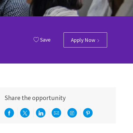
Save
Apply Now
Share the opportunity
Share via Facebook
Share via twitter
Share via LinkedIn
Share via email
Share via Instagram
Share via pinterest