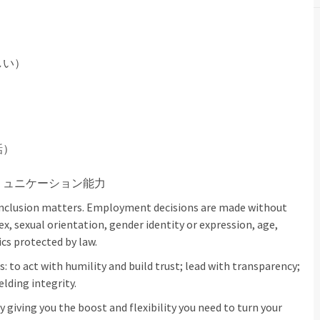
しい）
話）
ミュニケーション能力
inclusion matters. Employment decisions are made without
sex, sexual orientation, gender identity or expression, age,
ics protected by law.
: to act with humility and build trust; lead with transparency;
elding integrity.
 giving you the boost and flexibility you need to turn your