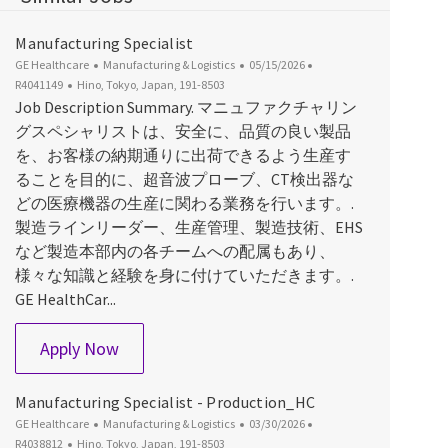
Manufacturing Specialist
Category
Posted Date
Job Id
GE Healthcare
Manufacturing & Logistics
05/15/2026
Location
R4041149
Hino, Tokyo, Japan, 191-8503
Job Description Summary. マニュファクチャリン
グスペシャリストは、安全に、品質の良い製品
を、お客様の納期通りに出荷できるよう生産す
ることを目的に、超音波プローブ、CT検出器な
どの医療機器の生産に関わる業務を行います。.
製造ラインリーダー、生産管理、製造技術、EHS
など製造本部内の各チームへの配属もあり、
様々な知識と経験を身に付けていただきます。.
GE HealthCar...
Manufacturing Specialist
Apply Now
Manufacturing Specialist - Production_HC
Category
Posted Date
Job Id
GE Healthcare
Manufacturing & Logistics
03/30/2026
Location
R4038812
Hino, Tokyo, Japan, 191-8503