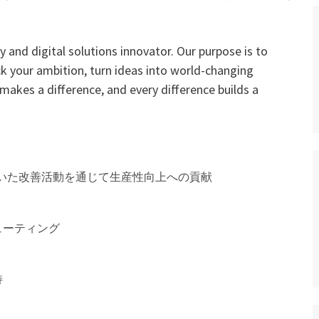
 and digital solutions innovator. Our purpose is to
ck your ambition, turn ideas into world-changing
 makes a difference, and every difference builds a
いた改善活動を通じて生産性向上への貢献
ューティング
持