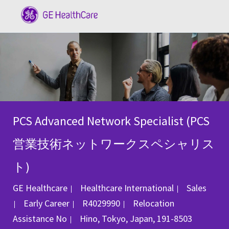
Skip to main content
-
PCS Advanced Network Specialist (PCS
営業技術ネットワークスペシャリス
ト)
Category
GE Healthcare
Healthcare International
Sales
Job Id
Early Career
R4029990
Relocation
Location
Assistance
No
Hino, Tokyo, Japan, 191-8503