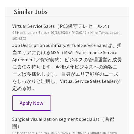
Similar Jobs
Virtual Service Sales（PCS保守テレセールス）
Category
Posted Date
Job Id
Location
GE Healthcare
Sales
02/13/2026
R4036249
Hino, Tokyo, Japan,
191-8503
Job Description Summary. Virtual Service Salesは、担
当エリアにおけるMSA（MSA=Maintenance Service
Agreement／保守契約）ビジネスの管理運営と成長
に責任を持ちます。今後保守ビジネスへの顧客ニ
ーズは多様化します。 自身がエリア顧客のニーズ
をしっかりと理解し、Virtual Service Sales Leaderが
定める戦...
Virtual Service Sales（PCS保守テ
Apply Now
Surgical visualization segment specialist（首都
圏）
Category
Posted Date
Job Id
Location
GE Healthcare
Sales
06/25/2026
R4040267
Minato-ku, Tokyo,