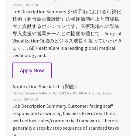
Japan, 108-0074
Job Description Summary. 外科手術における可視化
技術（超音波画像診断）の臨床価値向上と市場拡
大に貢献するポジションです。医療現場への製品
導入支援や営業チームとの協働を通じて、Surgical
Visualization領域のビジネス成長を担っていただき
ます。. GE HealthCare is a leading global medical
technology and...
Surgical visualization segment spec
Apply Now
Application Specialist（関西）
Category
Posted Date
Job Id
Location
GE Healthcare
Sales
04/07/2026
R4034507
Suita, Osaka,
Japan, 564-0063
Job Description Summary. Customer facing staff
responsible for winning business Execute within a
well defined sales/commercial framework. There is
generally a step by step sequence of standard tasks
w...