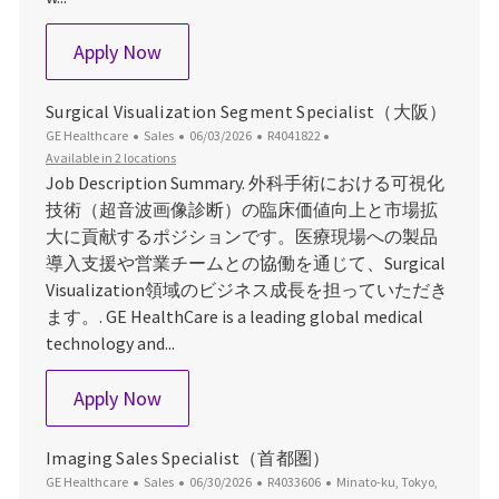
Application Specialist（関西）
Apply Now
Surgical Visualization Segment Specialist（大阪）
Category
Posted Date
Job Id
GE Healthcare
Sales
06/03/2026
R4041822
Available in 2 locations
Job Description Summary. 外科手術における可視化
技術（超音波画像診断）の臨床価値向上と市場拡
大に貢献するポジションです。医療現場への製品
導入支援や営業チームとの協働を通じて、Surgical
Visualization領域のビジネス成長を担っていただき
ます。. GE HealthCare is a leading global medical
technology and...
Surgical Visualization Segment Speci
Apply Now
Imaging Sales Specialist（首都圏）
Category
Posted Date
Job Id
Location
GE Healthcare
Sales
06/30/2026
R4033606
Minato-ku, Tokyo,