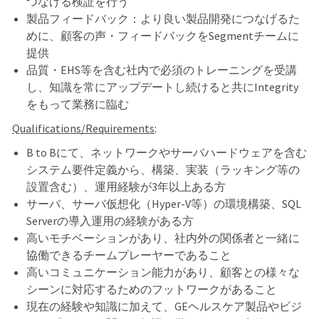
つなげる検証を行う
製品フィードバック：より良い製品開発につなげるた
めに、顧客の声・フィードバックをSegment
チームに
提供
品質・EHS等を含む社内で必須のトレーニングを受講
し、知識を常にアップデートし続けると共にIntegrity
をもって業務に臨む
Qualifications/Requirements
:
B to B
にて、ネットワークやサーバハードウェアを含む
システム要件定義から、構築、実装（ラッキング等の
設置含む）、運用経験が3
年以上ある方
サーバ、サーバ仮想化（Hyper-V等）の環境構築、SQL
Serverの導入運用の経験がある方
高いモチベーションがあり、社内外の関係者と一緒に
協働できるチームプレーヤーであること
高いコミュニケーション能力があり、顧客との様々な
シーンに対応するためのフットワークがあること
現在の経験や知識に加えて、GE
ヘルスケア製品やビジ