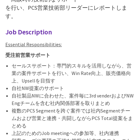
を行い、PCS営業技術部リーダーにレポートしま
す。
Job Description
Essential Responsibilities:
受注前営業サポート
セールスサポート：専門的スキルを活用しながら、営
業の案件サポートを行い、Win Rate
向上、販売価格向
上、Upsellを目指す
自社NW
提案のサポート
自社製品NW
に合わせた、案件毎に3rd venderおよびNW
Engチームを含む社内関係部署を取りまとめ
複数のPCS Segmentを跨ぐ案件では社内Segmentチー
ムおよび営業と連携・共闘しながらPCS Total提案をま
とめる
上記のための
Job meetingへの参加等、社内連携