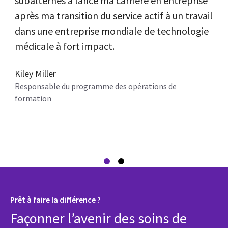
subalternes a lancé ma carrière en entreprise
nou
e.
après ma transition du service actif à un travail
exp
dans une entreprise mondiale de technologie
Kyl
médicale à fort impact.
Ing
Kiley Miller
Responsable du programme des opérations de
formation
Prêt à faire la différence ?
Façonner l’avenir des soins de