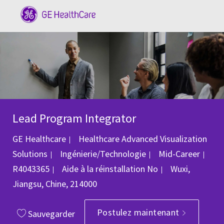
Skip to main content
-
Lead Program Integrator
GE Healthcare
Healthcare Advanced Visualization
Catégorie
Solutions
Ingénierie/Technologie
Mid-Career
ID du poste
Emplacement
R4043365
Aide à la réinstallation
No
Wuxi,
Jiangsu, Chine, 214000
Postulez maintenant
Sauvegarder