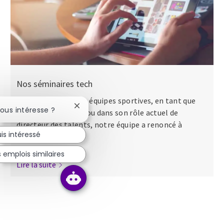
Nos séminaires tech
Que ce soit dans des équipes sportives, en tant que
Fermer la notification du chatbot
vous intéresse ?
major dans l’armée ou dans son rôle actuel de
directeur des talents, notre équipe a renoncé à
uis intéressé
apporter...
 emplois similaires
Lire la suite