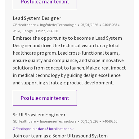
Lead Process Engineer
Postulez maintenant
Lead System Designer
Catégorie
Date d’affichage
ID du poste
Emplacem
GE Healthcare
Ingénierie/Technologie
07/01/2026
R4043083
Wuxi, Jiangsu, Chine, 214000
Embrace the opportunity to become a Lead System
Designer and drive the technical vision for a global
healthcare program. Lead cross-functional teams,
ensure quality and compliance, and shape innovative
solutions from concept to launch. Make a real impact
in medical technology by guiding design excellence
and supporting strategic product development.
Lead System Designer
Postulez maintenant
Sr. ULS system Engineer
Catégorie
Date d’affichage
ID du poste
GE Healthcare
Ingénierie/Technologie
05/15/2026
R4040260
Offre disponible dans 3 localisations
Join our team as a Senior Ultrasound System