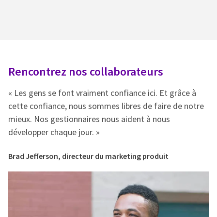
Rencontrez nos collaborateurs
R
« Les gens se font vraiment confiance ici. Et grâce à
« 
e
cette confiance, nous sommes libres de faire de notre
ce
mieux. Nos gestionnaires nous aident à nous
mi
développer chaque jour. »
dé
Brad Jefferson, directeur du marketing produit
Br