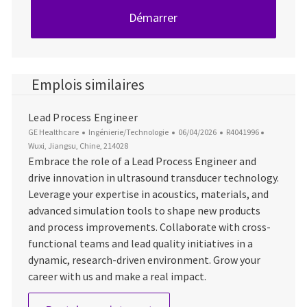
Démarrer
Emplois similaires
Lead Process Engineer
Catégorie
Date d’affichage
ID du poste
Emplacem
GE Healthcare
Ingénierie/Technologie
06/04/2026
R4041996
Wuxi, Jiangsu, Chine, 214028
Embrace the role of a Lead Process Engineer and
drive innovation in ultrasound transducer technology.
Leverage your expertise in acoustics, materials, and
advanced simulation tools to shape new products
and process improvements. Collaborate with cross-
functional teams and lead quality initiatives in a
dynamic, research-driven environment. Grow your
career with us and make a real impact.