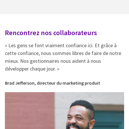
Rencontrez nos collaborateurs
R
« Les gens se font vraiment confiance ici. Et grâce à
« 
e
cette confiance, nous sommes libres de faire de notre
ce
mieux. Nos gestionnaires nous aident à nous
mi
développer chaque jour. »
dé
Brad Jefferson, directeur du marketing produit
Br