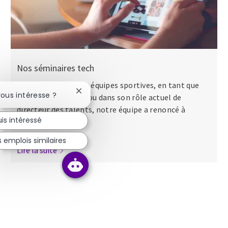
Nos séminaires tech
Que ce soit dans des équipes sportives, en tant que
Fermer la notification du chatbot
vous intéresse ?
major dans l’armée ou dans son rôle actuel de
directeur des talents, notre équipe a renoncé à
uis intéressé
apporter...
 emplois similaires
Lire la suite