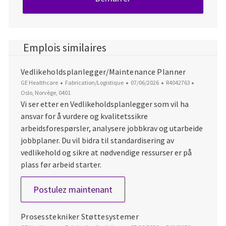
Emplois similaires
Vedlikeholdsplanlegger/Maintenance Planner
Catégorie
Date d’affichage
ID du poste
Emplaceme
GE Healthcare
Fabrication/Logistique
07/06/2026
R4042763
Oslo, Norvège, 0401
Vi ser etter en Vedlikeholdsplanlegger som vil ha
ansvar for å vurdere og kvalitetssikre
arbeidsforespørsler, analysere jobbkrav og utarbeide
jobbplaner. Du vil bidra til standardisering av
vedlikehold og sikre at nødvendige ressurser er på
plass før arbeid starter.
Vedlikeholdsplanlegger/Maint
Postulez maintenant
Prosesstekniker Støttesystemer