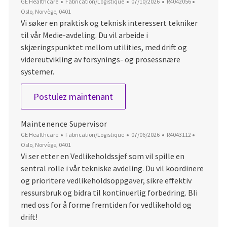
Catégorie
Date d’affichage
ID du poste
Emplaceme
GE Healthcare
Fabrication/Logistique
07/10/2026
R4042056
Oslo, Norvège, 0401
Vi søker en praktisk og teknisk interessert tekniker
til vår Medie‑avdeling. Du vil arbeide i
skjæringspunktet mellom utilities, med drift og
videreutvikling av forsynings‑ og prosessnære
systemer.
Prosesstekniker Støttesyste
Postulez maintenant
Maintenence Supervisor
Catégorie
Date d’affichage
ID du poste
Emplaceme
GE Healthcare
Fabrication/Logistique
07/06/2026
R4043112
Oslo, Norvège, 0401
Vi ser etter en Vedlikeholdssjef som vil spille en
sentral rolle i vår tekniske avdeling. Du vil koordinere
og prioritere vedlikeholdsoppgaver, sikre effektiv
ressursbruk og bidra til kontinuerlig forbedring. Bli
med oss for å forme fremtiden for vedlikehold og
drift!