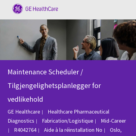
Skip to main content
-
Maintenance Scheduler /
Tilgjengelighetsplanlegger for
vedlikehold
GE Healthcare
Healthcare Pharmaceutical
Catégorie
Diagnostics
Fabrication/Logistique
Mid-Career
ID du poste
Emplaceme
R4042764
Aide à la réinstallation
No
Oslo,