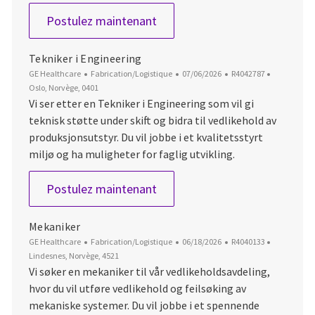
Maintenence Supervisor
Postulez maintenant
Tekniker i Engineering
Catégorie
Date d’affichage
ID du poste
Emplaceme
GE Healthcare
Fabrication/Logistique
07/06/2026
R4042787
Oslo, Norvège, 0401
Vi ser etter en Tekniker i Engineering som vil gi
teknisk støtte under skift og bidra til vedlikehold av
produksjonsutstyr. Du vil jobbe i et kvalitetsstyrt
miljø og ha muligheter for faglig utvikling.
Tekniker i Engineering
Postulez maintenant
Mekaniker
Catégorie
Date d’affichage
ID du poste
Emplaceme
GE Healthcare
Fabrication/Logistique
06/18/2026
R4040133
Lindesnes, Norvège, 4521
Vi søker en mekaniker til vår vedlikeholdsavdeling,
hvor du vil utføre vedlikehold og feilsøking av
mekaniske systemer. Du vil jobbe i et spennende