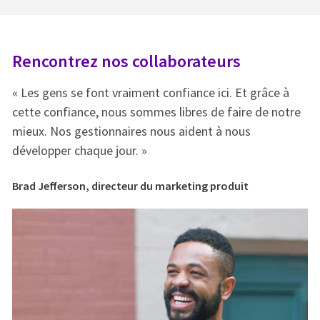
Rencontrez nos collaborateurs
R
« Les gens se font vraiment confiance ici. Et grâce à
« 
e
cette confiance, nous sommes libres de faire de notre
ce
mieux. Nos gestionnaires nous aident à nous
mi
développer chaque jour. »
dé
Brad Jefferson, directeur du marketing produit
Br