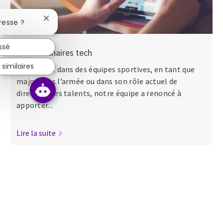
Fermer la notification du chatbot
resse ?
ssé
Nos séminaires tech
similaires
Que ce soit dans des équipes sportives, en tant que
major dans l’armée ou dans son rôle actuel de
directeur des talents, notre équipe a renoncé à
apporter...
Lire la suite