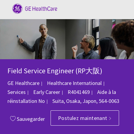
Skip to main content
-
Field Service Engineer (RP大阪)
Catégorie
GE Healthcare
Healthcare International
ID du poste
Services
Early Career
R4041469
Aide à la
Emplacement
réinstallation
No
Suita, Osaka, Japon, 564-0063
Postulez maintenant
Sauvegarder