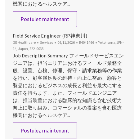
機関におけるヘルスケア...
Field Service Engineer（U
Postulez maintenant
Field Service Engineer (RP神奈川)
Catégorie
Date d’affichage
ID du poste
Emplacement
GE Healthcare
Services
06/11/2026
R4041466
Yokohama,JPN-
14, Japon, 222-0033
Job Description Summary. フィールドサービスエン
ジニアは、担当エリアにおけるフィールド業務全
般、設置、点検、修理、保守・請求業務等の作業
を行い、顧客満足度の維持・向上に努め、顧客と
製品におけるビジネスの成長と利益を最大にする
責任を持ちます。また、フィールドエンジニア
は、担当装置における臨床的な知識も含む技術力
向上に取り組み、コマーシャルの提案を含む医療
機関におけるヘルスケア...
Field Service Engineer (RP
Postulez maintenant