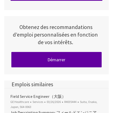
Obtenez des recommandations
d’emploi personnalisées en fonction
de vos intérêts.
Démarrer
Emplois similaires
Field Service Engineer（大阪）
Catégorie
Date d’affichage
ID du poste
Emplacement
GE Healthcare
Services
03/26/2026
R4035444
Suita, Osaka,
Japon, 564-0063
Job Description Summary. フィールドエンジニア