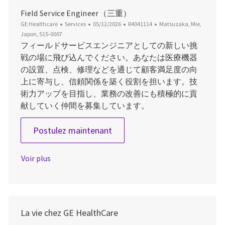
Field Service Engineer（三重）
Catégorie
Date d’affichage
ID du poste
Emplacement
GE Healthcare
Services
05/12/2026
R4041114
Matsuzaka, Mie,
Japon, 515-0007
フィールドサービスエンジニアとしての新しい挑
戦の場に飛び込んでください。あなたは医療機器
の設置、点検、修理などを通じて顧客満足度の向
上に寄与し、信頼関係を築く役割を担います。技
術力アップを目指し、業務の改善にも積極的に貢
献していく仲間を募集しています。
Field Service Engineer（三重
Postulez maintenant
Voir plus
La vie chez GE HealthCare