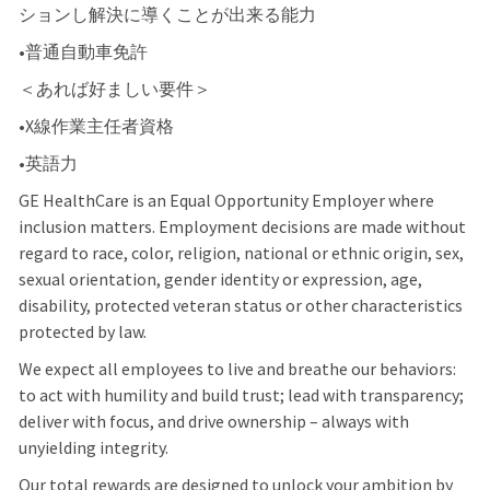
ションし解決に導くことが出来る能力
•普通自動車免許
＜あれば好ましい要件＞
•X線作業主任者資格
•英語力
GE HealthCare is an Equal Opportunity Employer where
inclusion matters. Employment decisions are made without
regard to race, color, religion, national or ethnic origin, sex,
sexual orientation, gender identity or expression, age,
disability, protected veteran status or other characteristics
protected by law.
We expect all employees to live and breathe our behaviors:
to act with humility and build trust; lead with transparency;
deliver with focus, and drive ownership – always with
unyielding integrity.
Our total rewards are designed to unlock your ambition by