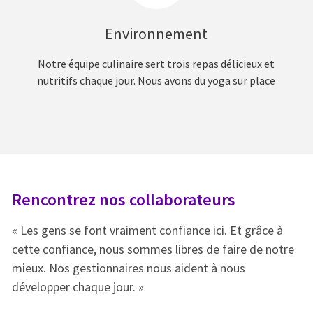
Environnement
Notre équipe culinaire sert trois repas délicieux et
nutritifs chaque jour. Nous avons du yoga sur place
Rencontrez nos collaborateurs
R
« Les gens se font vraiment confiance ici. Et grâce à
« 
e
cette confiance, nous sommes libres de faire de notre
ce
mieux. Nos gestionnaires nous aident à nous
mi
développer chaque jour. »
dé