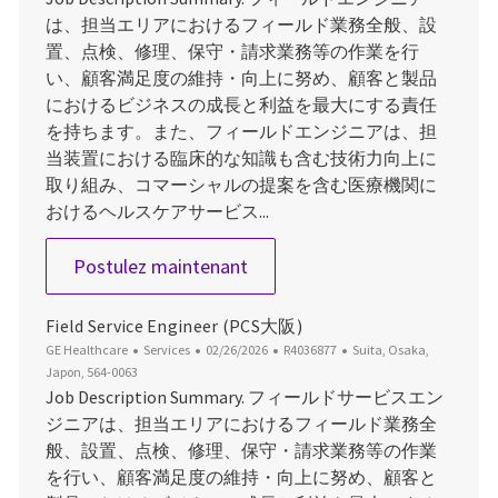
は、担当エリアにおけるフィールド業務全般、設
置、点検、修理、保守・請求業務等の作業を行
い、顧客満足度の維持・向上に努め、顧客と製品
におけるビジネスの成長と利益を最大にする責任
を持ちます。また、フィールドエンジニアは、担
当装置における臨床的な知識も含む技術力向上に
取り組み、コマーシャルの提案を含む医療機関に
おけるヘルスケアサービス...
Field Service Engineer（大阪
Postulez maintenant
Field Service Engineer (PCS大阪)
Catégorie
Date d’affichage
ID du poste
Emplacement
GE Healthcare
Services
02/26/2026
R4036877
Suita, Osaka,
Japon, 564-0063
Job Description Summary. フィールドサービスエン
ジニアは、担当エリアにおけるフィールド業務全
般、設置、点検、修理、保守・請求業務等の作業
を行い、顧客満足度の維持・向上に努め、顧客と