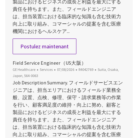
製品におけるビジネスの成長と利益を最大にする
責任を持ちます。また、フィールドエンジニア
は、担当装置における臨床的な知識も含む技術力
向上に取り組み、コマーシャルの提案を含む医療
機関におけるヘルスケア...
Field Service Engineer (PCS
Postulez maintenant
Field Service Engineer（US大阪）
Catégorie
Date d’affichage
ID du poste
Emplacement
GE Healthcare
Services
07/08/2026
R4042769
Suita, Osaka,
Japon, 564-0063
Job Description Summary. フィールドサービスエン
ジニアは、担当エリアにおけるフィールド業務全
般、設置、点検、修理、保守・請求業務等の作業
を行い、顧客満足度の維持・向上に努め、顧客と
製品におけるビジネスの成長と利益を最大にする
責任を持ちます。また、フィールドエンジニア
は、担当装置における臨床的な知識も含む技術力
向上に取り組み、コマーシャルの提案を含む医療