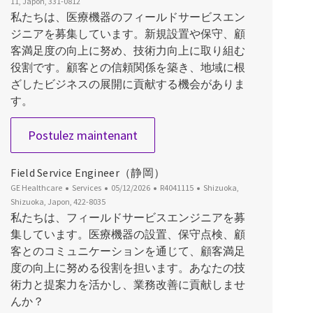
11, Japon, 331-0812
私たちは、医療機器のフィールドサービスエン
ジニアを募集しています。新規設置や保守、顧
客満足度の向上に努め、技術力向上に取り組む
役割です。顧客との信頼関係を築き、地域に根
ざしたビジネスの展開に貢献する機会がありま
す。
Field Service Engineer (埼玉)
Postulez maintenant
Field Service Engineer（静岡）
Catégorie
Date d’affichage
ID du poste
Emplacement
GE Healthcare
Services
05/12/2026
R4041115
Shizuoka,
Shizuoka, Japon, 422-8035
私たちは、フィールドサービスエンジニアを募
集しています。医療機器の設置、保守点検、顧
客とのコミュニケーションを通じて、顧客満足
度の向上に努める役割を担います。あなたの技
術力と提案力を活かし、業務改善に貢献しませ
んか？