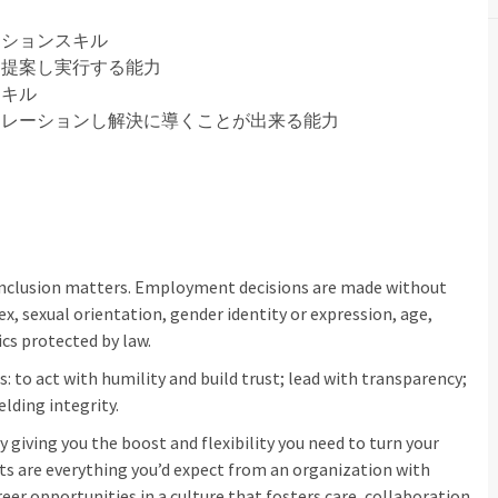
ーションスキル
ち提案し実行する能力
スキル
カレーションし解決に導くことが出来る能力
inclusion matters. Employment decisions are made without
sex, sexual orientation, gender identity or expression, age,
ics protected by law.
: to act with humility and build trust; lead with transparency;
elding integrity.
 giving you the boost and flexibility you need to turn your
its are everything you’d expect from an organization with
eer opportunities in a culture that fosters care, collaboration