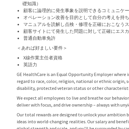
礎知識）
顧客に論理的に発生事象を説明できるコミュニケ
オペレーション改善を目的として自分の考えを持
マニュアルを読解し点検・修理を正確におこなう
顧客サイトにて発生した問題に対して正確にエス
普通自動車免許
＜あれば好ましい要件＞
X線作業主任者資格
英語力
GE HealthCare is an Equal Opportunity Employer where 
regard to race, color, religion, national or ethnic origin, 
disability, protected veteran status or other characterist
We expect all employees to live and breathe our behaviors
deliver with focus, and drive ownership – always with unyi
Our total rewards are designed to unlock your ambition by
ideas into world-changing realities. Our salary and benef
global strength and scale, and you’ll be surrounded by car