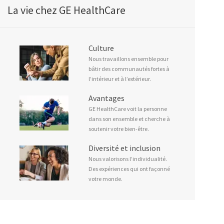
La vie chez GE HealthCare
Culture
Nous travaillons ensemble pour
bâtir des communautés fortes à
l’intérieur et à l’extérieur.
Avantages
GE HealthCare voit la personne
dans son ensemble et cherche à
soutenir votre bien-être.
Diversité et inclusion
Nous valorisons l’individualité.
Des expériences qui ont façonné
votre monde.