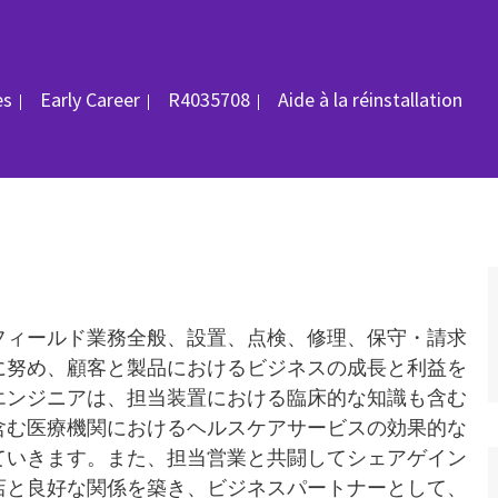
rie
ID du poste
es
Early Career
R4035708
Aide à la réinstallation
フィールド業務全般、設置、点検、修理、保守・請求
に努め、顧客と製品におけるビジネスの成長と利益を
エンジニアは、担当装置における臨床的な知識も含む
含む医療機関におけるヘルスケアサービスの効果的な
ていきます。また、担当営業と共闘してシェアゲイン
店と良好な関係を築き、ビジネスパートナーとして、