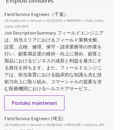
Emplois similaires
Field Service Engineer（千葉）
Catégorie
Date d’affichage
ID du poste
Emplacement
GE Healthcare
Services
01/29/2026
R4035549
Chiba, Chiba,
Japon, 260-0024
Job Description Summary. フィールドエンジニア
は、担当エリアにおけるフィールド業務全般、
設置、点検、修理、保守・請求業務等の作業を
行い、顧客満足度の維持・向上に努め、顧客と
製品におけるビジネスの成長と利益を最大にす
る責任を持ちます。また、フィールドエンジニ
アは、担当装置における臨床的な知識も含む技
術力向上に取り組み、コマーシャルの提案を含
む医療機関におけるヘルスケアサービス...
Field Service Engineer（千葉）
Postulez maintenant
Field Service Engineer (埼玉)
Catégorie
Date d’affichage
ID du poste
Emplacement
GE Healthcare
Services
06/08/2026
R4042098
Saitama,JPN-