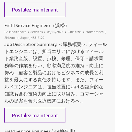
Field Service Engineer（静岡）
Postulez maintenant
Field Service Engineer（浜松）
Catégorie
Date d’affichage
ID du poste
Emplacement
GE Healthcare
Services
05/20/2026
R4037893
Hamamatsu,
Shizuoka, Japon, 433-8122
Job Description Summary. ＜職務概要＞. フィール
ドエンジニアは、担当エリアにおけるフィール
ド業務全般、設置、点検、修理、保守・請求業
務等の作業を行い、顧客満足度の維持・向上に
努め、顧客と製品におけるビジネスの成長と利
益を最大にする責任を持ちます。また、フィー
ルドエンジニアは、担当装置における臨床的な
知識も含む技術力向上に取り組み、コマーシャ
ルの提案を含む医療機関におけるヘ...
Field Service Engineer（浜松）
Postulez maintenant
Field Service Engineer (RP神奈川)