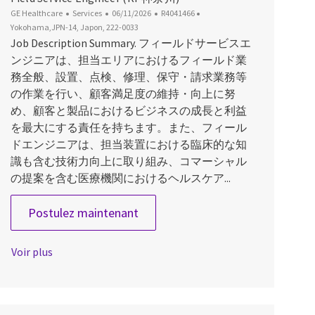
Catégorie
Date d’affichage
ID du poste
Emplacement
GE Healthcare
Services
06/11/2026
R4041466
Yokohama,JPN-14, Japon, 222-0033
Job Description Summary. フィールドサービスエ
ンジニアは、担当エリアにおけるフィールド業
務全般、設置、点検、修理、保守・請求業務等
の作業を行い、顧客満足度の維持・向上に努
め、顧客と製品におけるビジネスの成長と利益
を最大にする責任を持ちます。また、フィール
ドエンジニアは、担当装置における臨床的な知
識も含む技術力向上に取り組み、コマーシャル
の提案を含む医療機関におけるヘルスケア...
Field Service Engineer (RP神奈川
Postulez maintenant
Voir plus