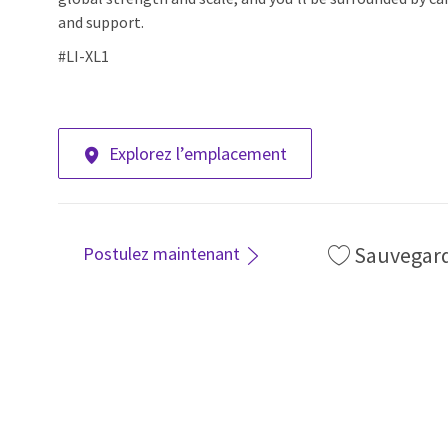
and support.
#LI-XL1
Explorez l’emplacement
Sauvegar
Postulez maintenant