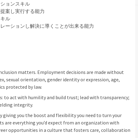
ーションスキル
ち提案し実行する能力
スキル
カレーションし解決に導くことが出来る能力
inclusion matters. Employment decisions are made without
sex, sexual orientation, gender identity or expression, age,
ics protected by law.
: to act with humility and build trust; lead with transparency;
elding integrity.
 giving you the boost and flexibility you need to turn your
its are everything you’d expect from an organization with
eer opportunities in a culture that fosters care, collaboration