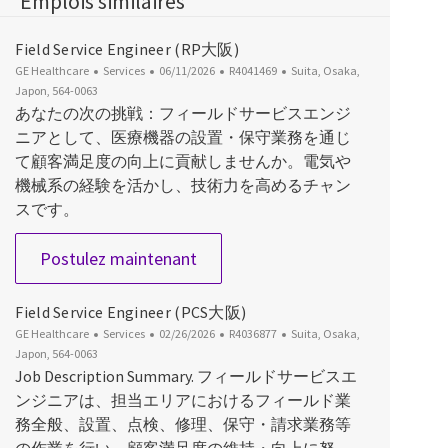
Emplois similaires
Field Service Engineer (RP大阪)
Catégorie
Date d’affichage
ID du poste
Emplacement
GE Healthcare
Services
06/11/2026
R4041469
Suita, Osaka,
Japon, 564-0063
あなたの次の挑戦：フィールドサービスエンジ
ニアとして、医療機器の設置・保守業務を通じ
て顧客満足度の向上に貢献しませんか。電気や
機械系の経験を活かし、技術力を高めるチャン
スです。
Field Service Engineer (RP大阪)
Postulez maintenant
Field Service Engineer (PCS大阪)
Catégorie
Date d’affichage
ID du poste
Emplacement
GE Healthcare
Services
02/26/2026
R4036877
Suita, Osaka,
Japon, 564-0063
Job Description Summary. フィールドサービスエ
ンジニアは、担当エリアにおけるフィールド業
務全般、設置、点検、修理、保守・請求業務等