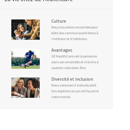
Culture
Nous travaillons ensemble pour
bâtir des communautés fortes à
l’intérieur et à l’extérieur.
Avantages
GE HealthCare voit la personne
dans son ensemble et cherche à
soutenir votre bien-être.
Diversité et inclusion
Nous valorisons l’individualité.
Des expériences qui ont façonné
votre monde.