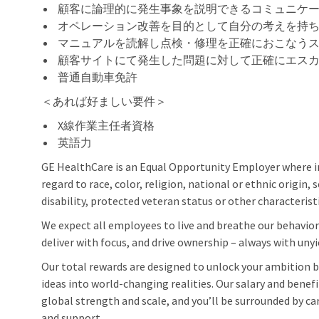
顧客に論理的に発生事象を説明できるコミュニケ
オペレーション改善を目的として自分の考えを持
マニュアルを読解し点検・修理を正確におこなう
顧客サイトにて発生した問題に対して正確にエス
普通自動車免許
＜あれば好ましい要件＞
X線作業主任者資格
英語力
GE HealthCare is an Equal Opportunity Employer where 
regard to race, color, religion, national or ethnic origin, 
disability, protected veteran status or other characterist
We expect all employees to live and breathe our behaviors
deliver with focus, and drive ownership – always with unyi
Our total rewards are designed to unlock your ambition by
ideas into world-changing realities. Our salary and benef
global strength and scale, and you’ll be surrounded by car
and support.