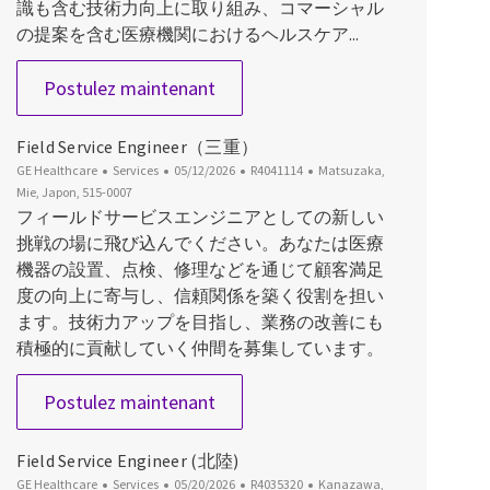
識も含む技術力向上に取り組み、コマーシャル
の提案を含む医療機関におけるヘルスケア...
Field Service Engineer（US大阪
Postulez maintenant
Field Service Engineer（三重）
Catégorie
Date d’affichage
ID du poste
Emplacement
GE Healthcare
Services
05/12/2026
R4041114
Matsuzaka,
Mie, Japon, 515-0007
フィールドサービスエンジニアとしての新しい
挑戦の場に飛び込んでください。あなたは医療
機器の設置、点検、修理などを通じて顧客満足
度の向上に寄与し、信頼関係を築く役割を担い
ます。技術力アップを目指し、業務の改善にも
積極的に貢献していく仲間を募集しています。
Field Service Engineer（三重）
Postulez maintenant
Field Service Engineer (北陸)
Catégorie
Date d’affichage
ID du poste
Emplacement
GE Healthcare
Services
05/20/2026
R4035320
Kanazawa,