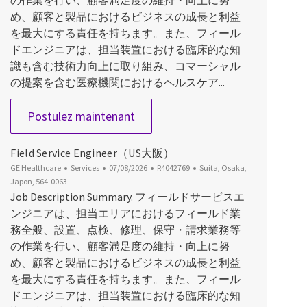
の作業を行い、顧客満足度の維持・向上に努
め、顧客と製品におけるビジネスの成長と利益
を最大にする責任を持ちます。また、フィール
ドエンジニアは、担当装置における臨床的な知
識も含む技術力向上に取り組み、コマーシャル
の提案を含む医療機関におけるヘルスケア...
Field Service Engineer (PCS大阪)
Postulez maintenant
Field Service Engineer（US大阪）
Catégorie
Date d’affichage
ID du poste
Emplacement
GE Healthcare
Services
07/08/2026
R4042769
Suita, Osaka,
Japon, 564-0063
Job Description Summary. フィールドサービスエ
ンジニアは、担当エリアにおけるフィールド業
務全般、設置、点検、修理、保守・請求業務等
の作業を行い、顧客満足度の維持・向上に努
め、顧客と製品におけるビジネスの成長と利益
を最大にする責任を持ちます。また、フィール
ドエンジニアは、担当装置における臨床的な知