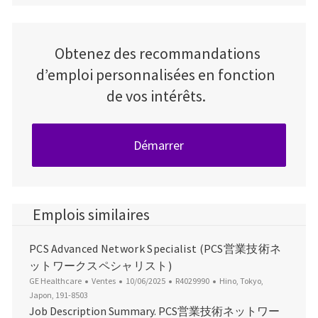
Obtenez des recommandations
d’emploi personnalisées en fonction
de vos intérêts.
Démarrer
Emplois similaires
PCS Advanced Network Specialist (PCS営業技術ネ
ットワークスペシャリスト)
Catégorie
Date d’affichage
ID du poste
Emplacement
GE Healthcare
Ventes
10/06/2025
R4029990
Hino, Tokyo,
Japon, 191-8503
Job Description Summary. PCS営業技術ネットワー