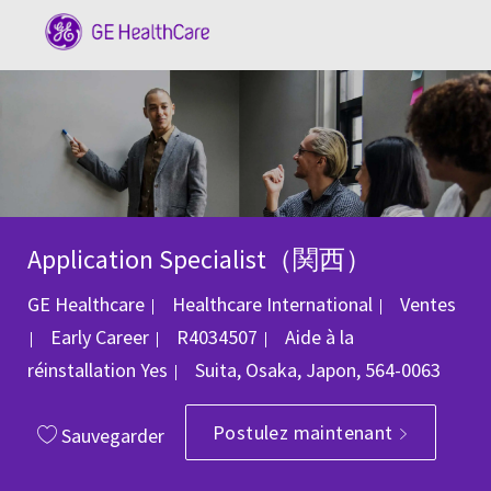
Skip to main content
-
Application Specialist（関西）
Catégorie
GE Healthcare
Healthcare International
Ventes
ID du poste
Early Career
R4034507
Aide à la
Emplacement
réinstallation
Yes
Suita, Osaka, Japon, 564-0063
Postulez maintenant
Sauvegarder