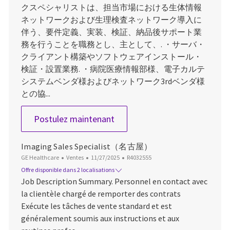
クスペシャリストは、担当市場における生体情報
ネットワークおよび生理検査ネットワーク導入に
伴う、要件定義、実装、検証、納品後サポート業
務を行うことを職務とし、主として、. ・サーバ・
クライアント構築やソフトウェアインストール・
検証・設置業務. ・病院医療情報部様、電子カルテ
システムベンダ様およびネットワーク3rdベンダ様
との協...
PCS Advanced Network
Postulez maintenant
Imaging Sales Specialist（名古屋）
Catégorie
Date d’affichage
ID du poste
GE Healthcare
Ventes
11/27/2025
R4032555
Offre disponible dans 2 localisations
Job Description Summary. Personnel en contact avec
la clientèle chargé de remporter des contrats
Exécute les tâches de vente standard et est
généralement soumis aux instructions et aux