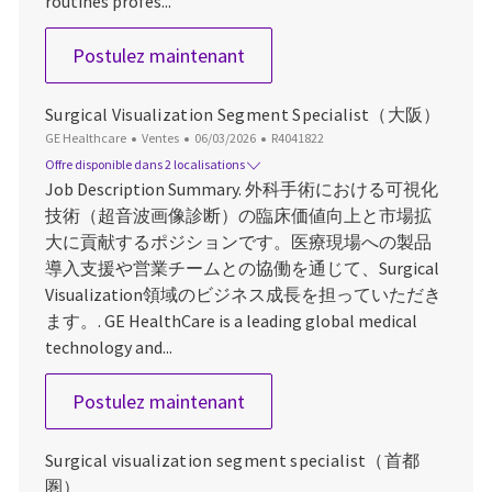
routines profes...
Imaging Sales Specialist
Postulez maintenant
Surgical Visualization Segment Specialist（大阪）
Catégorie
Date d’affichage
ID du poste
GE Healthcare
Ventes
06/03/2026
R4041822
Offre disponible dans 2 localisations
Job Description Summary. 外科手術における可視化
技術（超音波画像診断）の臨床価値向上と市場拡
大に貢献するポジションです。医療現場への製品
導入支援や営業チームとの協働を通じて、Surgical
Visualization領域のビジネス成長を担っていただき
ます。. GE HealthCare is a leading global medical
technology and...
Surgical Visualization Segm
Postulez maintenant
Surgical visualization segment specialist（首都
圏）