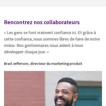
Rencontrez nos collaborateurs
R
« Les gens se font vraiment confiance ici. Et grâce à
« 
e
cette confiance, nous sommes libres de faire de notre
ce
mieux. Nos gestionnaires nous aident à nous
mi
développer chaque jour. »
dé
Brad Jefferson, directeur du marketing produit
Br