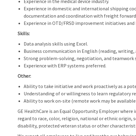
Experience in the medical device industry.
Experience in domestic and international shipping co
documentation and coordination with freight forward
Experience in OTD/FRSD improvement initiatives an
Skills:
Data analysis skills using Excel.
Business communication in English (reading, writing, 
Strong problem-solving, negotiation, and teamwork sk
Experience with ERP systems preferred.
Other:
Ability to take initiative and work proactively as a pot
Understanding of or willingness to learn regulatory re
Ability to work on-site (remote work may be availabl
GE HealthCare is an Equal Opportunity Employer where 
regard to race, color, religion, national or ethnic origin, 
disability, protected veteran status or other characterist