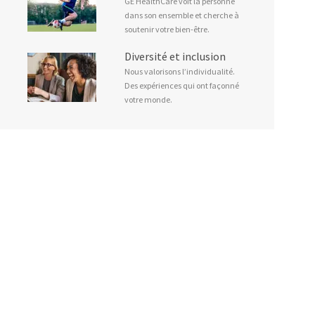
GE HealthCare voit la personne
dans son ensemble et cherche à
soutenir votre bien-être.
Diversité et inclusion
Nous valorisons l’individualité.
Des expériences qui ont façonné
votre monde.