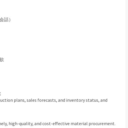
会話）
欲
g
ction plans, sales forecasts, and inventory status, and
mely, high-quality, and cost-effective material procurement.