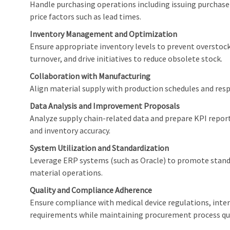
Handle purchasing operations including issuing purchase
price factors such as lead times.
Inventory Management and Optimization
Ensure appropriate inventory levels to prevent overstock
turnover, and drive initiatives to reduce obsolete stock.
Collaboration with Manufacturing
Align material supply with production schedules and resp
Data Analysis and Improvement Proposals
Analyze supply chain-related data and prepare KPI repo
and inventory accuracy.
System Utilization and Standardization
Leverage ERP systems (such as Oracle) to promote standa
material operations.
Quality and Compliance Adherence
Ensure compliance with medical device regulations, inte
requirements while maintaining procurement process qua