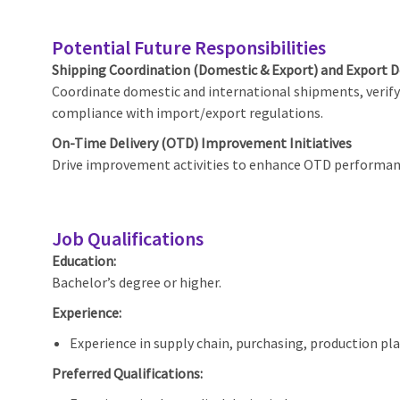
Potential Future Responsibilities
Shipping Coordination (Domestic & Export) and Export
Coordinate domestic and international shipments, verif
compliance with import/export regulations.
On-Time Delivery (OTD) Improvement Initiatives
Drive improvement activities to enhance OTD performance
Job Qualifications
Education:
Bachelor’s degree or higher.
Experience:
Experience in supply chain, purchasing, production pl
Preferred Qualifications: