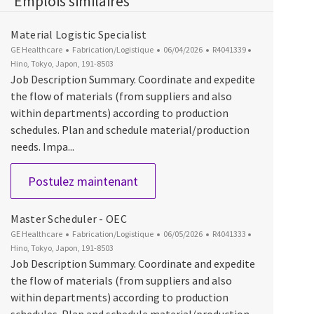
Emplois similaires
Material Logistic Specialist
Catégorie
Date d’affichage
ID du poste
Emplacement
GE Healthcare
Fabrication/Logistique
06/04/2026
R4041339
Hino, Tokyo, Japon, 191-8503
Job Description Summary. Coordinate and expedite
the flow of materials (from suppliers and also
within departments) according to production
schedules. Plan and schedule material/production
needs. Impa...
Material Logistic Specialist
Postulez maintenant
Master Scheduler - OEC
Catégorie
Date d’affichage
ID du poste
Emplacement
GE Healthcare
Fabrication/Logistique
06/05/2026
R4041333
Hino, Tokyo, Japon, 191-8503
Job Description Summary. Coordinate and expedite
the flow of materials (from suppliers and also
within departments) according to production