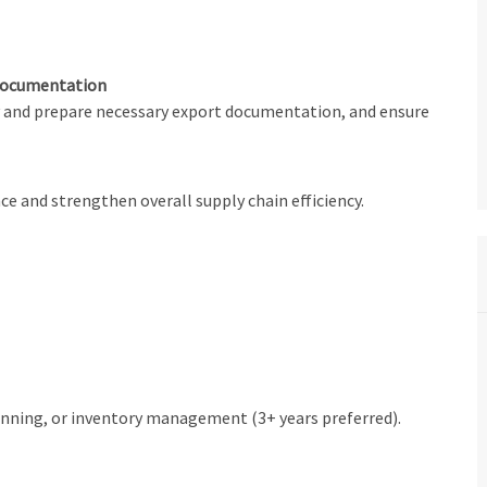
 Documentation
y and prepare necessary export documentation, and ensure
 and strengthen overall supply chain efficiency.
anning, or inventory management (3+ years preferred).