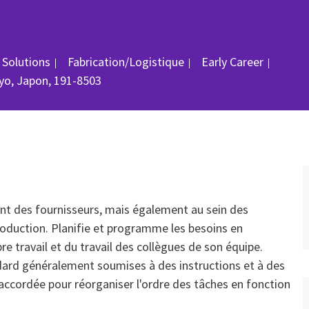
Catégorie
ID du
 Solutions
Fabrication/Logistique
Early Career
ment
yo, Japon, 191-8503
ant des fournisseurs, mais également au sein des
duction. Planifie et programme les besoins en
re travail et du travail des collègues de son équipe.
dard généralement soumises à des instructions et à des
 accordée pour réorganiser l'ordre des tâches en fonction