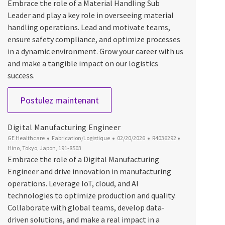
Embrace the role of a Material Handling Sub
Leader and play a key role in overseeing material
handling operations. Lead and motivate teams,
ensure safety compliance, and optimize processes
in a dynamic environment. Grow your career with us
and make a tangible impact on our logistics
success.
Material Handling Sub Leader
Postulez maintenant
Digital Manufacturing Engineer
Catégorie
Date d’affichage
ID du poste
Emplacement
GE Healthcare
Fabrication/Logistique
02/20/2026
R4036292
Hino, Tokyo, Japon, 191-8503
Embrace the role of a Digital Manufacturing
Engineer and drive innovation in manufacturing
operations. Leverage IoT, cloud, and AI
technologies to optimize production and quality.
Collaborate with global teams, develop data-
driven solutions, and make a real impact in a