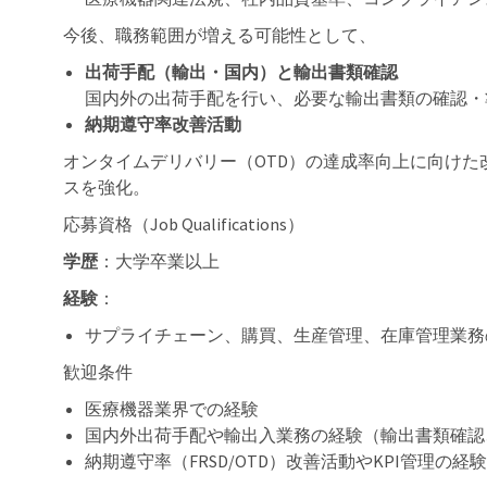
今後、職務範囲が増える可能性として、
出荷手配（輸出・国内）と輸出書類確認
国内外の出荷手配を行い、必要な輸出書類の確認・
納期遵守率改善活動
オンタイムデリバリー（OTD）の達成率向上に向け
スを強化。
応募資格（Job Qualifications）
学歴
：大学卒業以上
経験
：
サプライチェーン、購買、生産管理、在庫管理業務
歓迎条件
医療機器業界での経験
国内外出荷手配や輸出入業務の経験（輸出書類確認
納期遵守率（FRSD/OTD）改善活動やKPI管理の経