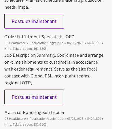
schedules. Plan and schedule material/production
needs. Impa...
Master Scheduler - OEC
Postulez maintenant
Order Fulfillment Specialist - OEC
Catégorie
Date d’affichage
ID du poste
Emplacement
GE Healthcare
Fabrication/Logistique
06/05/2026
R4041335
Hino, Tokyo, Japon, 191-8503
Job Description Summary. Coordinate and arrange
on-time shipments to customers in accordance
with order requirements. Serve as the site focal
contact with Global PSI, inter-plant teams,
regional OTR,...
Order Fulfillment Specialist - OEC
Postulez maintenant
Material Handling Sub Leader
Catégorie
Date d’affichage
ID du poste
Emplacement
GE Healthcare
Fabrication/Logistique
06/02/2026
R4041899
Hino, Tokyo, Japon, 191-8503