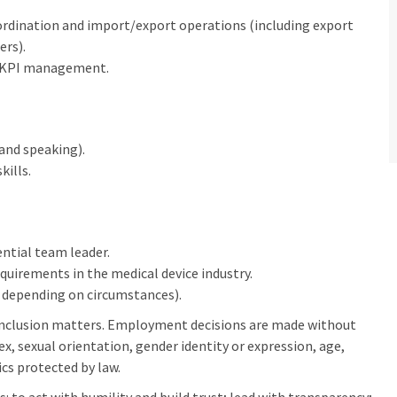
ordination and import/export operations (including export
ers).
d KPI management.
and speaking).
ills.
ential team leader.
quirements in the medical device industry.
e depending on circumstances).
inclusion matters. Employment decisions are made without
sex, sexual orientation, gender identity or expression, age,
ics protected by law.