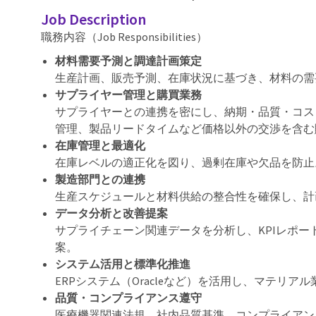
Job Description
職務内容（Job Responsibilities）
材料需要予測と調達計画策定
生産計画、販売予測、在庫状況に基づき、材料の需
サプライヤー管理と購買業務
サプライヤーとの連携を密にし、納期・品質・コス
管理、製品リードタイムなど価格以外の交渉を含む
在庫管理と最適化
在庫レベルの適正化を図り、過剰在庫や欠品を防止
製造部門との連携
生産スケジュールと材料供給の整合性を確保し、計
データ分析と改善提案
サプライチェーン関連データを分析し、KPIレポ
案。
システム活用と標準化推進
ERPシステム（Oracleなど）を活用し、マテリ
品質・コンプライアンス遵守
医療機器関連法規、社内品質基準、コンプライアン