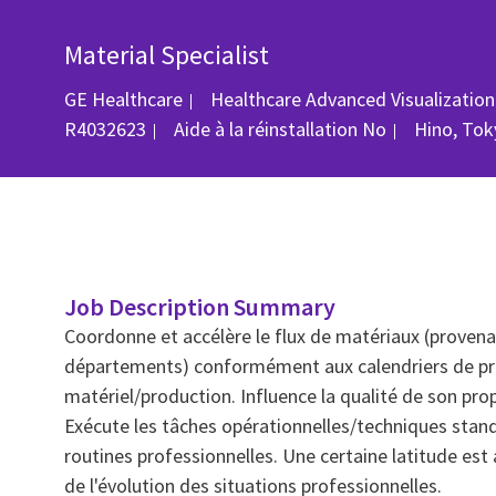
Material Specialist
GE Healthcare
Healthcare Advanced Visualization
Emplace
R4032623
Aide à la réinstallation
No
Hino, Tok
Job Description Summary
Coordonne et accélère le flux de matériaux (proven
départements) conformément aux calendriers de pro
matériel/production. Influence la qualité de son prop
Exécute les tâches opérationnelles/techniques stan
routines professionnelles. Une certaine latitude est
de l'évolution des situations professionnelles.