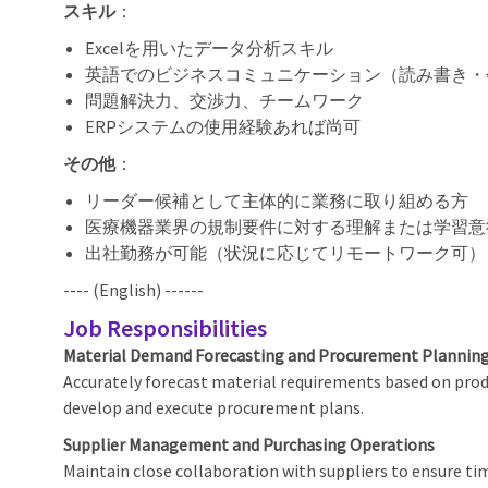
スキル
：
Excelを用いたデータ分析スキル
英語でのビジネスコミュニケーション（読み書き・
問題解決力、交渉力、チームワーク
ERPシステムの使用経験あれば尚可
その他
：
リーダー候補として主体的に業務に取り組める方
医療機器業界の規制要件に対する理解または学習意
出社勤務が可能（状況に応じてリモートワーク可）
---- (English) ------
Job Responsibilities
Material Demand Forecasting and Procurement Plannin
Accurately forecast material requirements based on produ
develop and execute procurement plans.
Supplier Management and Purchasing Operations
Maintain close collaboration with suppliers to ensure ti