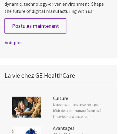
dynamic, technology-driven environment. Shape
the future of digital manufacturing with us!
Digital Manufacturing Engineer
Postulez maintenant
Voir plus
La vie chez GE HealthCare
Culture
Nous travaillons ensemble pour
bâtir des communautés fortes à
l’intérieur et à l’extérieur.
Avantages