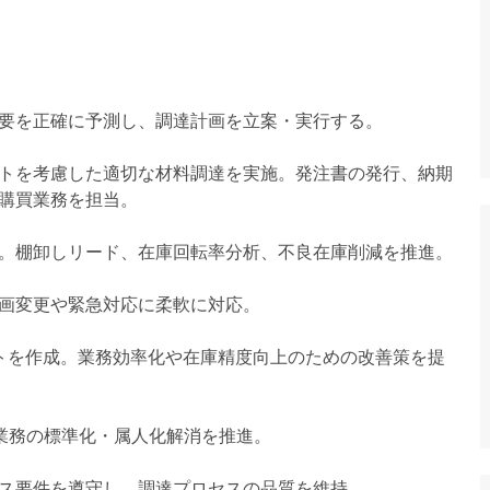
要を正確に予測し、調達計画を立案・実行する。
トを考慮した適切な材料調達を実施。発注書の発行、納期
購買業務を担当。
。棚卸しリード、在庫回転率分析、不良在庫削減を推進。
画変更や緊急対応に柔軟に対応。
ートを作成。業務効率化や在庫精度向上のための改善策を提
アル業務の標準化・属人化解消を推進。
ス要件を遵守し、調達プロセスの品質を維持。