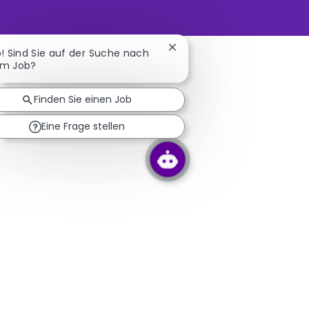
Chatbot-Benachrichtigung 
o! Sind Sie auf der Suche nach
em Job?
Finden Sie einen Job
Eine Frage stellen