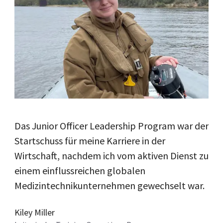
,
Das Junior Officer Leadership Program war der
Die
Startschuss für meine Karriere in der
Bez
Wirtschaft, nachdem ich vom aktiven Dienst zu
erf
einem einflussreichen globalen
Leb
Medizintechnikunternehmen gewechselt war.
Kyl
Auß
Kiley Miller