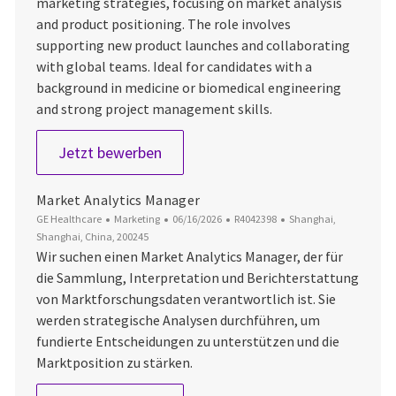
marketing strategies, focusing on market analysis
and product positioning. The role involves
supporting new product launches and collaborating
with global teams. Ideal for candidates with a
background in medicine or biomedical engineering
and strong project management skills.
Product Manager - CVUS
Jetzt bewerben
Market Analytics Manager
Kategorie
Datum der Veröffentlichung
Job-ID
Ort
GE Healthcare
Marketing
06/16/2026
R4042398
Shanghai,
Shanghai, China, 200245
Wir suchen einen Market Analytics Manager, der für
die Sammlung, Interpretation und Berichterstattung
von Marktforschungsdaten verantwortlich ist. Sie
werden strategische Analysen durchführen, um
fundierte Entscheidungen zu unterstützen und die
Marktposition zu stärken.