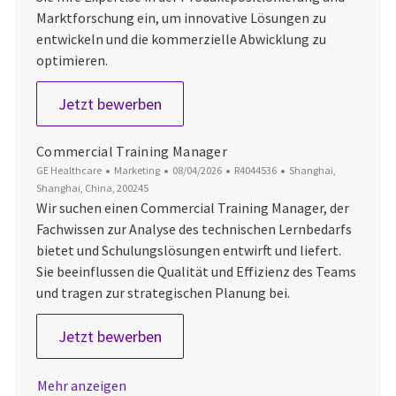
Marktforschung ein, um innovative Lösungen zu
entwickeln und die kommerzielle Abwicklung zu
optimieren.
Clinical Marketing Director
Jetzt bewerben
Commercial Training Manager
Kategorie
Datum der Veröffentlichung
Job-ID
Ort
GE Healthcare
Marketing
08/04/2026
R4044536
Shanghai,
Shanghai, China, 200245
Wir suchen einen Commercial Training Manager, der
Fachwissen zur Analyse des technischen Lernbedarfs
bietet und Schulungslösungen entwirft und liefert.
Sie beeinflussen die Qualität und Effizienz des Teams
und tragen zur strategischen Planung bei.
Commercial Training Manager
Jetzt bewerben
Mehr anzeigen