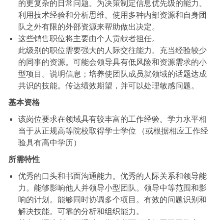
的更复杂的日常问题。为决策制定信息优先级的能力。
利用技术经验和分析思维。使用多种内部资源和自身团
队之外有限的外部资源来帮助做出决定。
这些销售职位将主要由个人贡献者担任。
此级别的职位需要强大的人际交往能力。充当经验较少
的同事的资源。可能会领导具有低风险和资源需求的小
型项目。说明信息；培养使团队成员就领域的话题达成
共识的技能。传达绩效期望，并可以处理敏感问题。
基本资格
该岗位要求在领域具有较丰富的工作经验。学力水平相
当于从正规高等院校取得学士学位 （或根据相应工作经
验具有高中学历）
所需特性
优秀的口头和书面沟通能力。优秀的人际关系和领导能
力。能够影响他人并领导小型团队。领导中等范围和影
响的计划。能够同时协调多个项目。有效的问题识别和
解决技能。可靠的分析和组织能力。