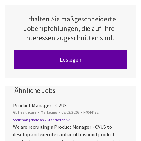
Erhalten Sie maßgeschneiderte
Jobempfehlungen, die auf Ihre
Interessen zugeschnitten sind.
Loslegen
Ähnliche Jobs
Product Manager - CVUS
Kategorie
Datum der Veröffentlichung
Job-ID
GE Healthcare
Marketing
08/02/2026
R4044472
Stellenangebote an 2 Standorten
We are recruiting a Product Manager - CVUS to
develop and execute cardiac ultrasound product