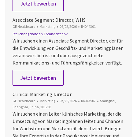
Market Analytics Manager
Jetzt bewerben
Associate Segment Director, WHS
Kategorie
Datum der Veröffentlichung
Job-ID
GE Healthcare
Marketing
08/02/2026
R4044301
Stellenangebote an 2 Standorten
Wir suchen einen Associate Segment Director, der für
die Entwicklung von Geschäfts- und Marketingplänen
verantwortlich ist und über ausgezeichnete
Kommunikations- und Führungsfähigkeiten verfügt.
Associate Segment Director, WHS
Jetzt bewerben
Clinical Marketing Director
Kategorie
Datum der Veröffentlichung
Job-ID
Ort
GE Healthcare
Marketing
07/29/2026
R4043907
Shanghai,
Shanghai, China, 201203
Wir suchen einen Leiter klinisches Marketing, der die
Umsetzung von Marketingplänen leitet und Chancen
für Wachstum und Marktanteil identifiziert. Bringen
Sie Ihre Expertise in der Produktpositionierung und