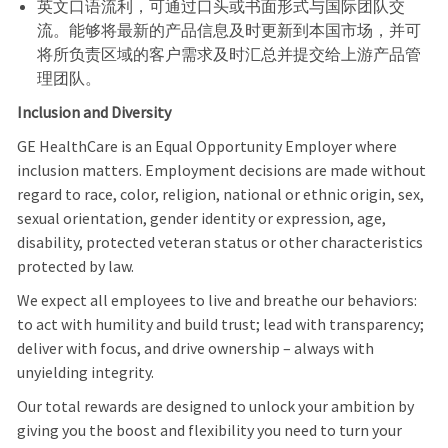
英文口语流利，可通过口头或书面形式与国际团队交
流。能够将最新的产品信息及时更新到本国市场，并可
将所负责区域的客户需求及时汇总并提交给上游产品管
理团队。
Inclusion and Diversity
GE HealthCare is an Equal Opportunity Employer where
inclusion matters. Employment decisions are made without
regard to race, color, religion, national or ethnic origin, sex,
sexual orientation, gender identity or expression, age,
disability, protected veteran status or other characteristics
protected by law.
We expect all employees to live and breathe our behaviors:
to act with humility and build trust; lead with transparency;
deliver with focus, and drive ownership – always with
unyielding integrity.
Our total rewards are designed to unlock your ambition by
giving you the boost and flexibility you need to turn your