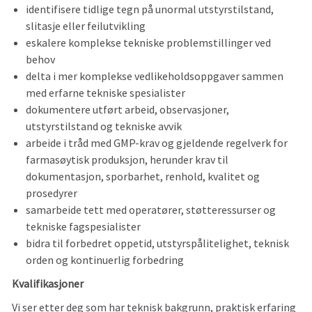
identifisere tidlige tegn på unormal utstyrstilstand,
slitasje eller feilutvikling
eskalere komplekse tekniske problemstillinger ved
behov
delta i mer komplekse vedlikeholdsoppgaver sammen
med erfarne tekniske spesialister
dokumentere utført arbeid, observasjoner,
utstyrstilstand og tekniske avvik
arbeide i tråd med GMP-krav og gjeldende regelverk for
farmasøytisk produksjon, herunder krav til
dokumentasjon, sporbarhet, renhold, kvalitet og
prosedyrer
samarbeide tett med operatører, støtteressurser og
tekniske fagspesialister
bidra til forbedret oppetid, utstyrspålitelighet, teknisk
orden og kontinuerlig forbedring
Kvalifikasjoner
Vi ser etter deg som har teknisk bakgrunn, praktisk erfaring