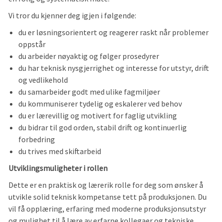
Vi tror du kjenner deg igjen i følgende:
du er løsningsorientert og reagerer raskt når problemer
oppstår
du arbeider nøyaktig og følger prosedyrer
du har teknisk nysgjerrighet og interesse for utstyr, drift
og vedlikehold
du samarbeider godt med ulike fagmiljøer
du kommuniserer tydelig og eskalerer ved behov
du er lærevillig og motivert for faglig utvikling
du bidrar til god orden, stabil drift og kontinuerlig
forbedring
du trives med skiftarbeid
Utviklingsmuligheter i rollen
Dette er en praktisk og lærerik rolle for deg som ønsker å
utvikle solid teknisk kompetanse tett på produksjonen. Du
vil få opplæring, erfaring med moderne produksjonsutstyr
og mulighet til å lære av erfarne kollegaer og tekniske