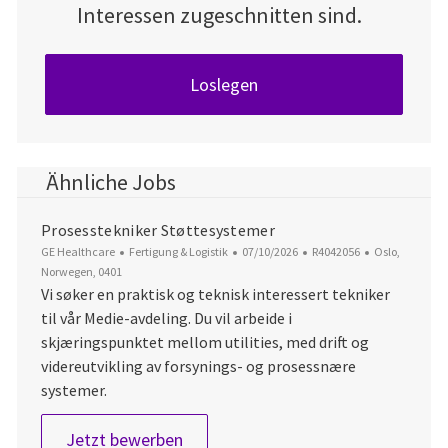
Interessen zugeschnitten sind.
Loslegen
Ähnliche Jobs
Prosesstekniker Støttesystemer
Kategorie
Datum der Veröffentlichung
Job-ID
Ort
GE Healthcare
Fertigung & Logistik
07/10/2026
R4042056
Oslo,
Norwegen, 0401
Vi søker en praktisk og teknisk interessert tekniker
til vår Medie‑avdeling. Du vil arbeide i
skjæringspunktet mellom utilities, med drift og
videreutvikling av forsynings‑ og prosessnære
systemer.
Prosesstekniker Støttesystemer
Jetzt bewerben