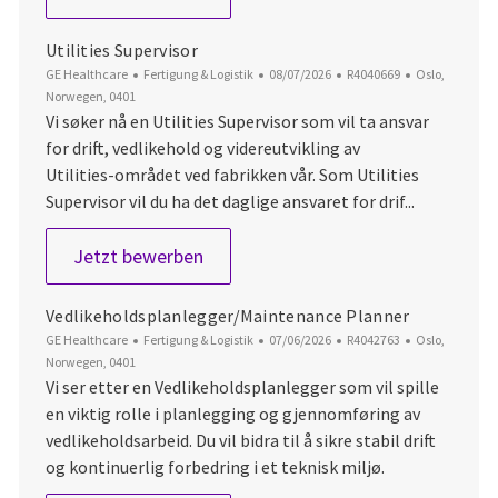
Utilities Supervisor
Kategorie
Datum der Veröffentlichung
Job-ID
Ort
GE Healthcare
Fertigung & Logistik
08/07/2026
R4040669
Oslo,
Norwegen, 0401
Vi søker nå en Utilities Supervisor som vil ta ansvar
for drift, vedlikehold og videreutvikling av
Utilities‑området ved fabrikken vår. Som Utilities
Supervisor vil du ha det daglige ansvaret for drif...
Utilities Supervisor
Jetzt bewerben
Vedlikeholdsplanlegger/Maintenance Planner
Kategorie
Datum der Veröffentlichung
Job-ID
Ort
GE Healthcare
Fertigung & Logistik
07/06/2026
R4042763
Oslo,
Norwegen, 0401
Vi ser etter en Vedlikeholdsplanlegger som vil spille
en viktig rolle i planlegging og gjennomføring av
vedlikeholdsarbeid. Du vil bidra til å sikre stabil drift
og kontinuerlig forbedring i et teknisk miljø.