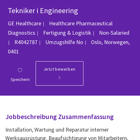
Tekniker i Engineering
GE Healthcare
Healthcare Pharmaceutical
Kategorie
Diagnostics
Fertigung & Logistik
Non-Salaried
Job-ID
Ort
R4042787
Umzugshilfe
No
Oslo, Norwegen,
0401
Jetzt bewerben
Speichern
Jobbeschreibung Zusammenfassung
Installation, Wartung und Reparatur interner
Werksausrüstung. Beaufsichtigung von Mitarbeitern,