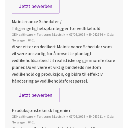
Vedlikeholdsplanlegger/Maintenanc
Jetzt bewerben
Maintenance Scheduler /
Tilgjengelighetsplanlegger for vedlikehold
Kategorie
Datum der Veröffentlichung
Job-ID
Ort
GE Healthcare
Fertigung & Logistik
07/06/2026
R4042764
Oslo,
Norwegen, 0401
Vi ser etter en dedikert Maintenance Scheduler som
vil være ansvarlig for å omsette planlagt
vedlikeholdsarbeid til realistiske og gjennomførbare
planer. Du vil være et viktig bindeledd mellom
vedlikehold og produksjon, og bidra til effektiv
håndtering av vedlikeholdsforespørsel.
Maintenance Scheduler / Tilgjengel
Jetzt bewerben
Produksjonsteknisk Ingeniør
Kategorie
Datum der Veröffentlichung
Job-ID
Ort
GE Healthcare
Fertigung & Logistik
07/06/2026
R4043211
Oslo,
Norwegen, 0401