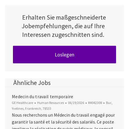
Erhalten Sie maßgeschneiderte
Jobempfehlungen, die auf Ihre
Interessen zugeschnitten sind.
Loslegen
Ähnliche Jobs
Medecin du travail temporaire
Kategorie
Datum der Veröffentlichung
Job-ID
Ort
GE Healthcare
Human Resources
06/19/2026
R4042308
Buc,
Yvelines, Frankreich, 78533
Nous recherchons un Médecin du travail engagé pour
garantir la santé et la sécurité des salariés. Ce poste
implique la réalisation de suivis médicaux, le conseil