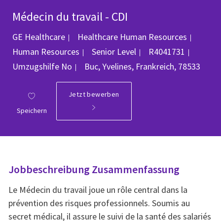
Médecin du travail - CDI
Kateg
GE Healthcare
Healthcare Human Resources
Job-ID
Human Resources
Senior Level
R4041731
Ort
Umzugshilfe
No
Buc, Yvelines, Frankreich, 78533
Jetzt bewerben
Speichern
Jobbeschreibung Zusammenfassung
Le Médecin du travail joue un rôle central dans la
prévention des risques professionnels. Soumis au
secret médical, il assure le suivi de la santé des salariés