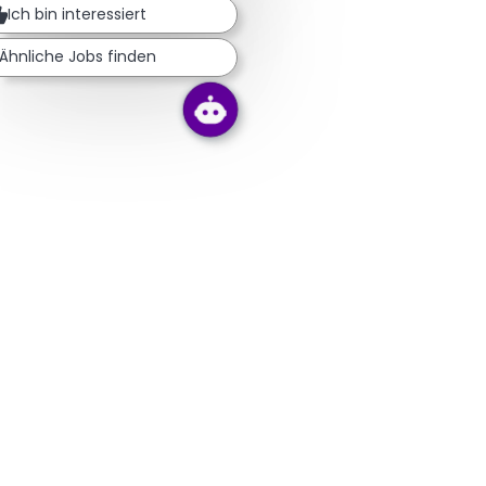
Ich bin interessiert
Ähnliche Jobs finden