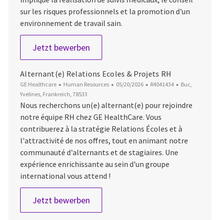
sur les risques professionnels et la promotion d'un
environnement de travail sain.
Medecin du travail temporaire
Jetzt bewerben
Alternant(e) Relations Ecoles & Projets RH
Kategorie
Datum der Veröffentlichung
Job-ID
Ort
GE Healthcare
Human Resources
05/20/2026
R4041434
Buc,
Yvelines, Frankreich, 78533
Nous recherchons un(e) alternant(e) pour rejoindre
notre équipe RH chez GE HealthCare. Vous
contribuerez à la stratégie Relations Écoles et à
l'attractivité de nos offres, tout en animant notre
communauté d'alternants et de stagiaires. Une
expérience enrichissante au sein d'un groupe
international vous attend !
Alternant(e) Relations Ecoles & Pr
Jetzt bewerben