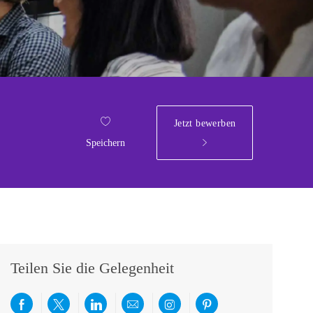
Jetzt bewerben
Speichern
Teilen Sie die Gelegenheit
Über Facebook teilen
Per Twitter teilen
Über LinkedIn teilen
Per E-Mail teilen
Über Instagram teilen
Über Pinterest teilen