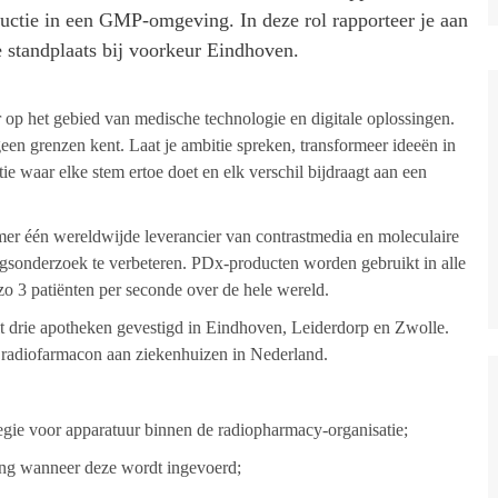
ductie in een GMP-omgeving. In deze rol rapporteer je aan
e standplaats bij voorkeur Eindhoven.
p het gebied van medische technologie en digitale oplossingen.
en grenzen kent. Laat je ambitie spreken, transformeer ideeën in
ie waar elke stem ertoe doet en elk verschil bijdraagt aan een
r één wereldwijde leverancier van contrastmedia en moleculaire
sonderzoek te verbeteren. PDx-producten worden gebruikt in alle
zo 3 patiënten per seconde over de hele wereld.
t drie apotheken gevestigd in Eindhoven, Leiderdorp en Zwolle.
 radiofarmacon aan ziekenhuizen in Nederland.
tegie voor apparatuur binnen de radiopharmacy-organisatie;
ving wanneer deze wordt ingevoerd;