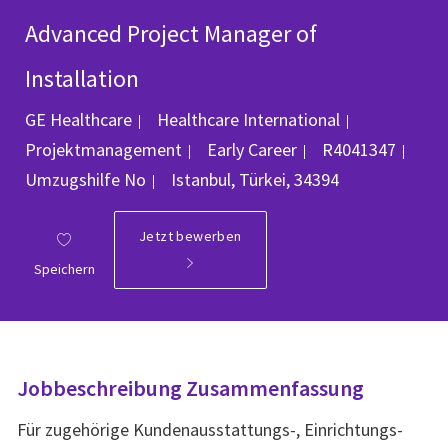
Advanced Project Manager of
Installation
Kategorie
GE Healthcare
Healthcare International
Job-ID
Projektmanagement
Early Career
R4041347
Ort
Umzugshilfe
No
Istanbul, Türkei, 34394
Jetzt bewerben
Speichern
Jobbeschreibung Zusammenfassung
Für zugehörige Kundenausstattungs-, Einrichtungs-