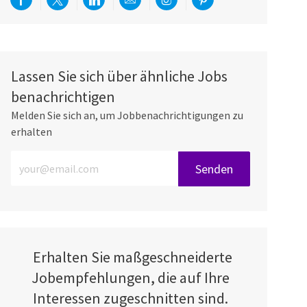
Über Facebook teilen
Per Twitter teilen
Über LinkedIn teilen
Per E-Mail teilen
Über Instagram teilen
Über Pinterest teilen
Lassen Sie sich über ähnliche Jobs
benachrichtigen
Melden Sie sich an, um Jobbenachrichtigungen zu
erhalten
E-Mail-Adresse eingeben (erforderlich)
Senden
Erhalten Sie maßgeschneiderte
Jobempfehlungen, die auf Ihre
Interessen zugeschnitten sind.