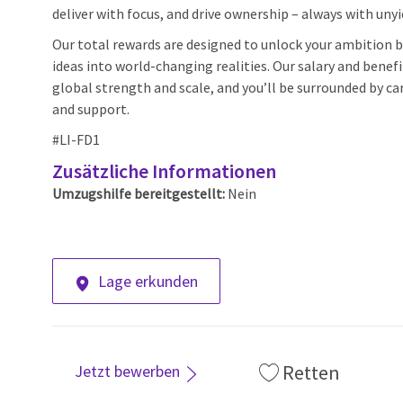
deliver with focus, and drive ownership – always with unyi
Our total rewards are designed to unlock your ambition by
ideas into world-changing realities. Our salary and benef
global strength and scale, and you’ll be surrounded by car
and support.
#LI-FD1
Zusätzliche Informationen
Umzugshilfe bereitgestellt:
Nein
Lage erkunden
Retten
Jetzt bewerben