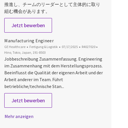
推進し、チームのリーダーとして主体的に取り
組む機会があります。
Material Specialist
Jetzt bewerben
Manufacturing Engineer
Kategorie
Datum der Veröffentlichung
Job-ID
Ort
GE Healthcare
Fertigung & Logistik
07/17/2025
R4027020
Hino, Tokio, Japan, 191-8503
Jobbeschreibung Zusammenfassung. Engineering
im Zusammenhang mit dem Herstellungsprozess.
Beeinflusst die Qualität der eigenen Arbeit und der
Arbeit anderer im Team. Führt
betriebliche/technische Stan...
Manufacturing Engineer
Jetzt bewerben
Mehr anzeigen