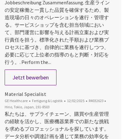
Jobbeschreibung Zusammenfassung. 生産ライン
の安定稼働と一貫した品質を確保するため、製
造現場の日々のオペレーションを遂行・管理す
る。サービスショップを含む担当領域におい
て、部門運営に影響を与える計画立案および実
行責任を担う。標準化された手順および業務プ
ロセスに基づき、自律的に業務を遂行しつつ、
必要に応じて上位者の指導のもと判断・対応を
行う。. Perform the...
Production Team Leader
Jetzt bewerben
Material Specialist
Kategorie
Datum der Veröffentlichung
Job-ID
Ort
GE Healthcare
Fertigung & Logistik
12/02/2025
R4032623
Hino, Tokio, Japan, 191-8503
私たちは、サプライチェーン、購買や生産管理
の経験を活かし、医療機器業界での新たな挑戦
を求めるプロフェッショナルを探しています。
データ分析や調達計画を通じて業務の効率化を