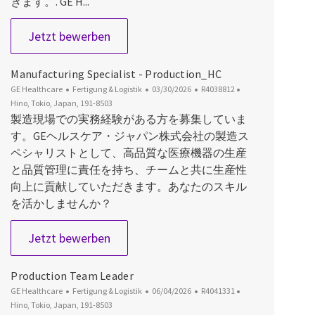
きます。. GE H...
Manufacturing Specialist
Jetzt bewerben
Manufacturing Specialist - Production_HC
Kategorie
Datum der Veröffentlichung
Job-ID
Ort
GE Healthcare
Fertigung & Logistik
03/30/2026
R4038812
Hino, Tokio, Japan, 191-8503
製造現場での実務経験がある方を募集していま
す。GEヘルスケア・ジャパン株式会社の製造ス
ペシャリストとして、高品質な医療機器の生産
と品質管理に責任を持ち、チームと共に生産性
向上に貢献していただきます。あなたのスキル
を活かしませんか？
Manufacturing Specialist - Productio
Jetzt bewerben
Production Team Leader
Kategorie
Datum der Veröffentlichung
Job-ID
Ort
GE Healthcare
Fertigung & Logistik
06/04/2026
R4041331
Hino, Tokio, Japan, 191-8503