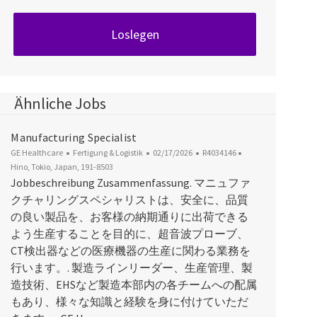
Loslegen
Ähnliche Jobs
Manufacturing Specialist
Kategorie
Datum der Veröffentlichung
Job-ID
Ort
GE Healthcare
Fertigung & Logistik
02/17/2026
R4034146
Hino, Tokio, Japan, 191-8503
Jobbeschreibung Zusammenfassung. マニュファ
クチャリングスペシャリストは、安全に、品質
の良い製品を、お客様の納期通りに出荷できる
よう生産することを目的に、超音波プローブ、
CT検出器などの医療機器の生産に関わる業務を
行います。. 製造ラインリーダー、生産管理、製
造技術、EHSなど製造本部内の各チームへの配属
もあり、様々な知識と経験を身に付けていただ