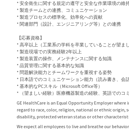
* 安全衛生に関する規定の遵守と安全な作業環境の維
* 製造チームとの連携、コミュニケーション
* 製造プロセスの標準化、効率化への貢献
* 関連部門（設計、エンジニアリング等）との連携
【応募資格】
* 高卒以上（工業系の学科を卒業していることが望ま
* 製造現場での実務経験2年以上
* 製造装置の操作、メンテナンスに関する知識
* 品質管理に関する基本的な知識
* 問題解決能力とチームワークを重視する姿勢
* 日本語でのコミュニケーション能力（読み書き、会
* 基本的なPCスキル（Microsoft Office等）
* （望ましい経験）医療機器製造の経験、英語でのコ
GE HealthCare is an Equal Opportunity Employer where 
regard to race, color, religion, national or ethnic origin, 
disability, protected veteran status or other characterist
We expect all employees to live and breathe our behaviors