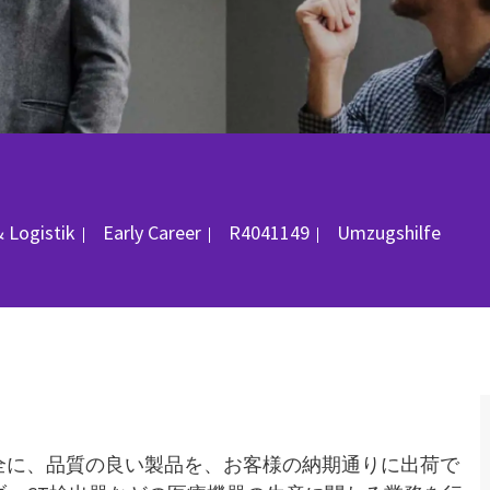
Job-ID
& Logistik
Early Career
R4041149
Umzugshilfe
全に、品質の良い製品を、お客様の納期通りに出荷で