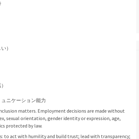
持
しい）
話）
ミュニケーション能力
inclusion matters. Employment decisions are made without
sex, sexual orientation, gender identity or expression, age,
ics protected by law.
: to act with humility and build trust; lead with transparency;