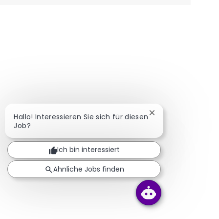
Chatbot-Benachric
Hallo! Interessieren Sie sich für diesen
Job?
Ich bin interessiert
Ähnliche Jobs finden