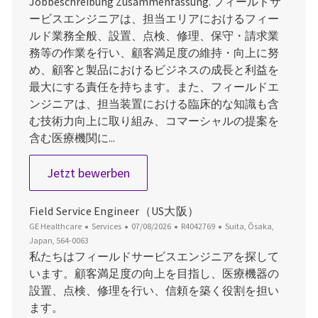
Jobbeschreibung Zusammenfassung. フィールドサ
ービスエンジニアは、担当エリアにおけるフィー
ルド業務全般、設置、点検、修理、保守・請求業
務等の作業を行い、顧客満足度の維持・向上に努
め、顧客と製品におけるビジネスの成長と利益を
最大にする責任を持ちます。また、フィールドエ
ンジニアは、担当装置における臨床的な知識も含
む技術力向上に取り組み、コマーシャルの提案を
含む医療機関に...
Field Service Engineer (PCS大阪)
Jetzt bewerben
Field Service Engineer（US大阪）
Kategorie
Datum der Veröffentlichung
Job-ID
Ort
GE Healthcare
Services
07/08/2026
R4042769
Suita, Ōsaka,
Japan, 564-0063
私たちはフィールドサービスエンジニアを探して
います。顧客満足度の向上を目指し、医療機器の
設置、点検、修理を行い、信頼を築く役割を担い
ます。