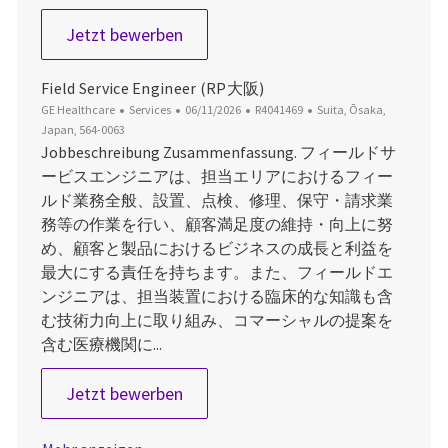
Field Service Engineer（US大阪）
Jetzt bewerben
Field Service Engineer (RP大阪)
Kategorie
Datum der Veröffentlichung
Job-ID
Ort
GE Healthcare
Services
06/11/2026
R4041469
Suita, Ōsaka,
Japan, 564-0063
Jobbeschreibung Zusammenfassung. フィールドサ
ービスエンジニアは、担当エリアにおけるフィー
ルド業務全般、設置、点検、修理、保守・請求業
務等の作業を行い、顧客満足度の維持・向上に努
め、顧客と製品におけるビジネスの成長と利益を
最大にする責任を持ちます。また、フィールドエ
ンジニアは、担当装置における臨床的な知識も含
む技術力向上に取り組み、コマーシャルの提案を
含む医療機関に...
Field Service Engineer (RP大阪)
Jetzt bewerben