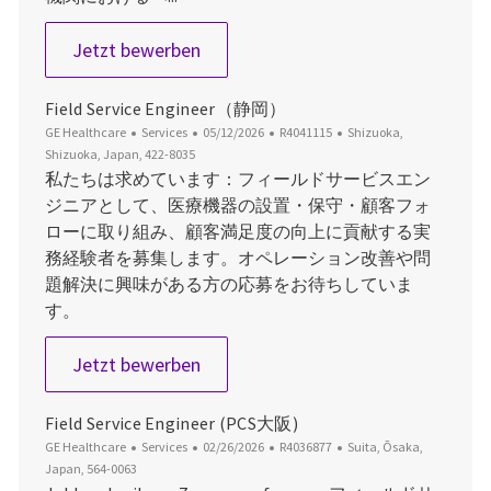
Field Service Engineer（大阪）
Jetzt bewerben
Field Service Engineer（静岡）
Kategorie
Datum der Veröffentlichung
Job-ID
Ort
GE Healthcare
Services
05/12/2026
R4041115
Shizuoka,
Shizuoka, Japan, 422-8035
私たちは求めています：フィールドサービスエン
ジニアとして、医療機器の設置・保守・顧客フォ
ローに取り組み、顧客満足度の向上に貢献する実
務経験者を募集します。オペレーション改善や問
題解決に興味がある方の応募をお待ちしていま
す。
Field Service Engineer（静岡）
Jetzt bewerben
Field Service Engineer (PCS大阪)
Kategorie
Datum der Veröffentlichung
Job-ID
Ort
GE Healthcare
Services
02/26/2026
R4036877
Suita, Ōsaka,
Japan, 564-0063