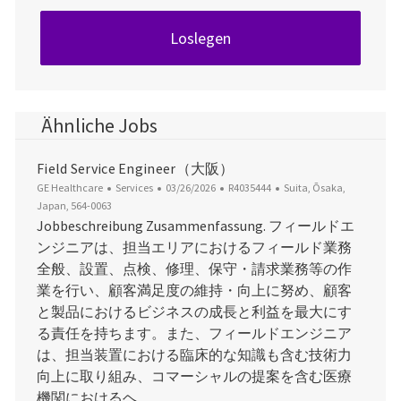
Loslegen
Ähnliche Jobs
Field Service Engineer（大阪）
Kategorie
Datum der Veröffentlichung
Job-ID
Ort
GE Healthcare
Services
03/26/2026
R4035444
Suita, Ōsaka,
Japan, 564-0063
Jobbeschreibung Zusammenfassung. フィールドエ
ンジニアは、担当エリアにおけるフィールド業務
全般、設置、点検、修理、保守・請求業務等の作
業を行い、顧客満足度の維持・向上に努め、顧客
と製品におけるビジネスの成長と利益を最大にす
る責任を持ちます。また、フィールドエンジニア
は、担当装置における臨床的な知識も含む技術力
向上に取り組み、コマーシャルの提案を含む医療
機関におけるヘ...