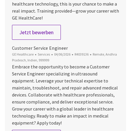
healthcare technology, this is your chance to make a
real impact. Training provided—grow your career with
GE HealthCare!
Field Service Engineer - (X-Ray & 
Jetzt bewerben
Customer Service Engineer
Kategorie
Datum der Veröffentlichung
Job-ID
Ort
GE Healthcare
Services
04/06/2026
R4039136
Remote, Andhra
Pradesch, Indien, 999999
Embrace the opportunity to become a Customer
Service Engineer specializing in ultrasound
equipment. Leverage your technical expertise to
maintain, troubleshoot, and repair advanced medical
devices. Collaborate with healthcare professionals,
ensure compliance, and deliver exceptional service.
Grow your career with a global leader in healthcare
technology. Ready to make an impact in medical
equipment? Apply today!