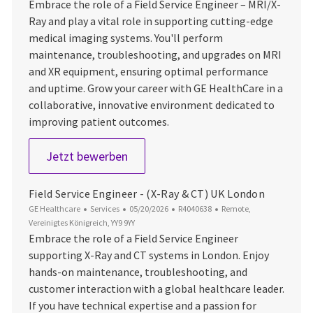
Embrace the role of a Field Service Engineer – MRI/X-
Ray and play a vital role in supporting cutting-edge
medical imaging systems. You'll perform
maintenance, troubleshooting, and upgrades on MRI
and XR equipment, ensuring optimal performance
and uptime. Grow your career with GE HealthCare in a
collaborative, innovative environment dedicated to
improving patient outcomes.
Service - Field Service Engineer (F
Jetzt bewerben
Field Service Engineer - (X-Ray & CT) UK London
Kategorie
Datum der Veröffentlichung
Job-ID
Ort
GE Healthcare
Services
05/20/2026
R4040638
Remote,
Vereinigtes Königreich, YY9 9YY
Embrace the role of a Field Service Engineer
supporting X-Ray and CT systems in London. Enjoy
hands-on maintenance, troubleshooting, and
customer interaction with a global healthcare leader.
If you have technical expertise and a passion for