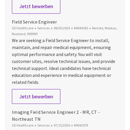
Customer Service Engineer
Jetzt bewerben
Field Service Engineer
Kategorie
Datum der Veröffentlichung
Job-ID
Ort
GE Healthcare
Services
08/05/2026
R4044285
Remote, Moskau,
Russland, 999999
We are seeking a Field Service Engineer to install,
maintain, and repair medical equipment, ensuring
optimal performance and safety. You will visit
customer sites, resolve technical issues, and provide
technical support. Ideal candidates have technical
education and experience in medical equipment or
related fields.
Field Service Engineer
Jetzt bewerben
Imaging Field Service Engineer 2 - MR, CT -
Northeast TN
Kategorie
Datum der Veröffentlichung
Job-ID
GE Healthcare
Services
07/15/2026
R4042078