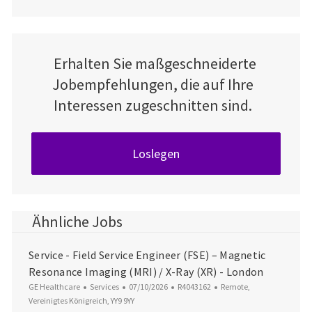
Erhalten Sie maßgeschneiderte
Jobempfehlungen, die auf Ihre
Interessen zugeschnitten sind.
Loslegen
Ähnliche Jobs
Service - Field Service Engineer (FSE) – Magnetic
Resonance Imaging (MRI) / X-Ray (XR) - London
Kategorie
Datum der Veröffentlichung
Job-ID
Ort
GE Healthcare
Services
07/10/2026
R4043162
Remote,
Vereinigtes Königreich, YY9 9YY