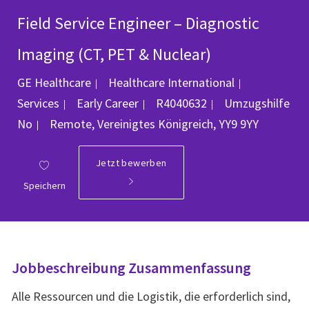
Field Service Engineer – Diagnostic
Imaging (CT, PET & Nuclear)
Kategorie
GE Healthcare
Healthcare International
Job-ID
Services
Early Career
R4040632
Umzugshilfe
Ort
No
Remote, Vereinigtes Königreich, YY9 9YY
Jetzt bewerben
Speichern
Jobbeschreibung Zusammenfassung
Alle Ressourcen und die Logistik, die erforderlich sind,