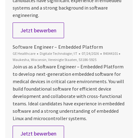
candidates have significant experience in embedded
systems and a strong background in software
engineering.
Senior Software Engineer – Sensor 
Jetzt bewerben
Software Engineer – Embedded Platform
Kategorie
Datum der Veröffentlichung
Job-ID
Ort
GE Healthcare
Digitale Technologie / IT
07/24/2026
R4044101
Waukesha, Wisconsin, Vereinigte Staaten, 53186-5925
Join us as a Software Engineer – Embedded Platform
to develop next-generation embedded software for
medical devices in critical care environments. You will
build foundational software for efficient device
development and collaborate with cross-functional
teams. Ideal candidates have experience in embedded
software and a strong understanding of embedded
Linux and microcontroller systems.
Software Engineer – Embedded Pl
Jetzt bewerben