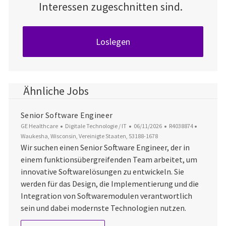
Interessen zugeschnitten sind.
Loslegen
Ähnliche Jobs
Senior Software Engineer
Kategorie
Datum der Veröffentlichung
Job-ID
Ort
GE Healthcare
Digitale Technologie / IT
06/11/2026
R4038874
Waukesha, Wisconsin, Vereinigte Staaten, 53188-1678
Wir suchen einen Senior Software Engineer, der in
einem funktionsübergreifenden Team arbeitet, um
innovative Softwarelösungen zu entwickeln. Sie
werden für das Design, die Implementierung und die
Integration von Softwaremodulen verantwortlich
sein und dabei modernste Technologien nutzen.