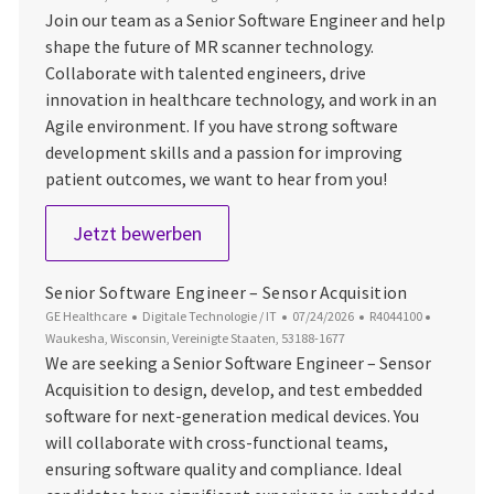
Join our team as a Senior Software Engineer and help
shape the future of MR scanner technology.
Collaborate with talented engineers, drive
innovation in healthcare technology, and work in an
Agile environment. If you have strong software
development skills and a passion for improving
patient outcomes, we want to hear from you!
Sr. Software Engineer
Jetzt bewerben
Senior Software Engineer – Sensor Acquisition
Kategorie
Datum der Veröffentlichung
Job-ID
Ort
GE Healthcare
Digitale Technologie / IT
07/24/2026
R4044100
Waukesha, Wisconsin, Vereinigte Staaten, 53188-1677
We are seeking a Senior Software Engineer – Sensor
Acquisition to design, develop, and test embedded
software for next-generation medical devices. You
will collaborate with cross-functional teams,
ensuring software quality and compliance. Ideal