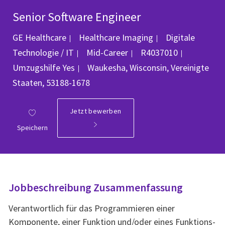
Senior Software Engineer
Kategorie
GE Healthcare
Healthcare Imaging
Digitale
Job-ID
Technologie / IT
Mid-Career
R4037010
Ort
Umzugshilfe
Yes
Waukesha, Wisconsin, Vereinigte
Staaten, 53188-1678
Jetzt bewerben
Speichern
Jobbeschreibung Zusammenfassung
Verantwortlich für das Programmieren einer
Komponente, einer Funktion und/oder eines Funktions-