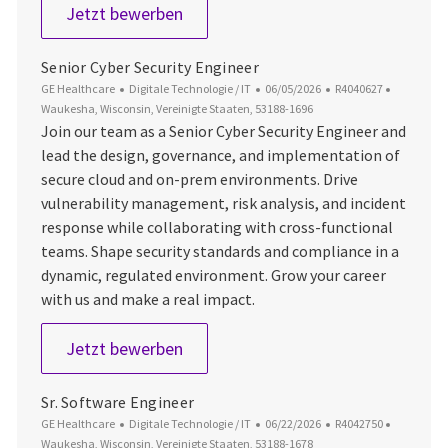
Senior Software Engineer
Jetzt bewerben
Senior Cyber Security Engineer
Kategorie
Datum der Veröffentlichung
Job-ID
Ort
GE Healthcare
Digitale Technologie / IT
06/05/2026
R4040627
Waukesha, Wisconsin, Vereinigte Staaten, 53188-1696
Join our team as a Senior Cyber Security Engineer and
lead the design, governance, and implementation of
secure cloud and on-prem environments. Drive
vulnerability management, risk analysis, and incident
response while collaborating with cross-functional
teams. Shape security standards and compliance in a
dynamic, regulated environment. Grow your career
with us and make a real impact.
Senior Cyber Security Engineer
Jetzt bewerben
Sr. Software Engineer
Kategorie
Datum der Veröffentlichung
Job-ID
Ort
GE Healthcare
Digitale Technologie / IT
06/22/2026
R4042750
Waukesha, Wisconsin, Vereinigte Staaten, 53188-1678