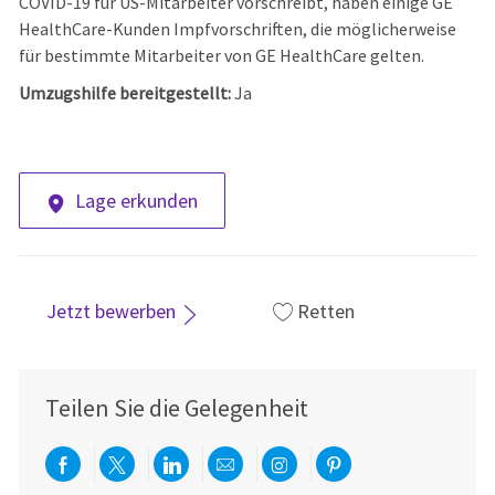
COVID-19 für US-Mitarbeiter vorschreibt, haben einige GE
HealthCare-Kunden Impfvorschriften, die möglicherweise
für bestimmte Mitarbeiter von GE HealthCare gelten.
Umzugshilfe bereitgestellt:
Ja
Lage erkunden
Jetzt bewerben
Retten
Teilen Sie die Gelegenheit
Über Facebook teilen
Per Twitter teilen
Über LinkedIn teilen
Per E-Mail teilen
Über Instagram teil
Über Pinterest