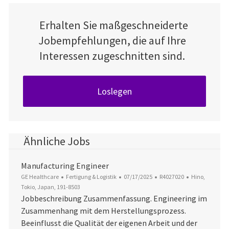
Erhalten Sie maßgeschneiderte
Jobempfehlungen, die auf Ihre
Interessen zugeschnitten sind.
Loslegen
Ähnliche Jobs
Manufacturing Engineer
Kategorie
Datum der Veröffentlichung
Job-ID
Ort
GE Healthcare
Fertigung & Logistik
07/17/2025
R4027020
Hino,
Tokio, Japan, 191-8503
Jobbeschreibung Zusammenfassung. Engineering im
Zusammenhang mit dem Herstellungsprozess.
Beeinflusst die Qualität der eigenen Arbeit und der