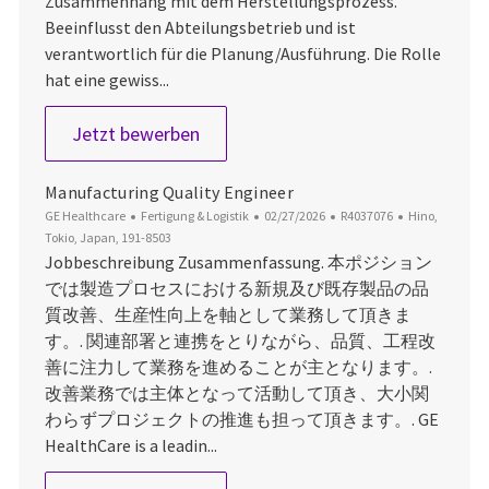
Zusammenhang mit dem Herstellungsprozess.
Beeinflusst den Abteilungsbetrieb und ist
verantwortlich für die Planung/Ausführung. Die Rolle
hat eine gewiss...
Lead Manufacturing Engineer
Jetzt bewerben
Manufacturing Quality Engineer
Kategorie
Datum der Veröffentlichung
Job-ID
Ort
GE Healthcare
Fertigung & Logistik
02/27/2026
R4037076
Hino,
Tokio, Japan, 191-8503
Jobbeschreibung Zusammenfassung. 本ポジション
では製造プロセスにおける新規及び既存製品の品
質改善、生産性向上を軸として業務して頂きま
す。. 関連部署と連携をとりながら、品質、工程改
善に注力して業務を進めることが主となります。.
改善業務では主体となって活動して頂き、大小関
わらずプロジェクトの推進も担って頂きます。. GE
HealthCare is a leadin...