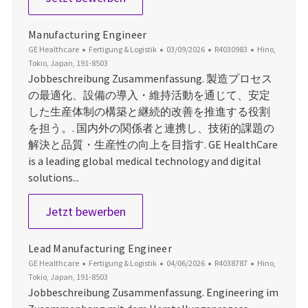
Manufacturing Engineer
Kategorie
Datum der Veröffentlichung
Job-ID
Ort
GE Healthcare
Fertigung & Logistik
03/09/2026
R4030983
Hino,
Tokio, Japan, 191-8503
Jobbeschreibung Zusammenfassung. 製造プロセス
の最適化、設備の導入・維持活動を通じて、安定
した生産体制の構築と継続的改善を推進する役割
を担う。. 国内外の関係者と連携し、技術的課題の
解決と品質・生産性の向上を目指す. GE HealthCare
is a leading global medical technology and digital
solutions...
Manufacturing Engineer
Jetzt bewerben
Lead Manufacturing Engineer
Kategorie
Datum der Veröffentlichung
Job-ID
Ort
GE Healthcare
Fertigung & Logistik
04/06/2026
R4038787
Hino,
Tokio, Japan, 191-8503
Jobbeschreibung Zusammenfassung. Engineering im