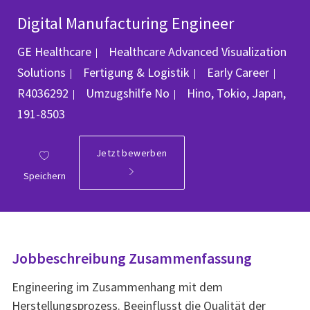
Digital Manufacturing Engineer
GE Healthcare
Healthcare Advanced Visualization
Kategorie
Job-
Solutions
Fertigung & Logistik
Early Career
Ort
R4036292
Umzugshilfe
No
Hino, Tokio, Japan,
191-8503
Jetzt bewerben
Speichern
Jobbeschreibung Zusammenfassung
Engineering im Zusammenhang mit dem
Herstellungsprozess. Beeinflusst die Qualität der