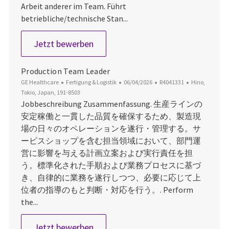
Arbeit anderer im Team. Führt
betriebliche/technische Stan...
Manufacturing Engineer
Jetzt bewerben
Production Team Leader
Kategorie
Datum der Veröffentlichung
Job-ID
Ort
GE Healthcare
Fertigung & Logistik
06/04/2026
R4041331
Hino,
Tokio, Japan, 191-8503
Jobbeschreibung Zusammenfassung. 生産ラインの
安定稼働と一貫した品質を確保するため、製造現
場の日々のオペレーションを遂行・管理する。サ
ービスショップを含む担当領域において、部門運
営に影響を与える計画立案および実行責任を担
う。標準化された手順および業務プロセスに基づ
き、自律的に業務を遂行しつつ、必要に応じて上
位者の指導のもと判断・対応を行う。. Perform
the...
Production Team Leader
Jetzt bewerben