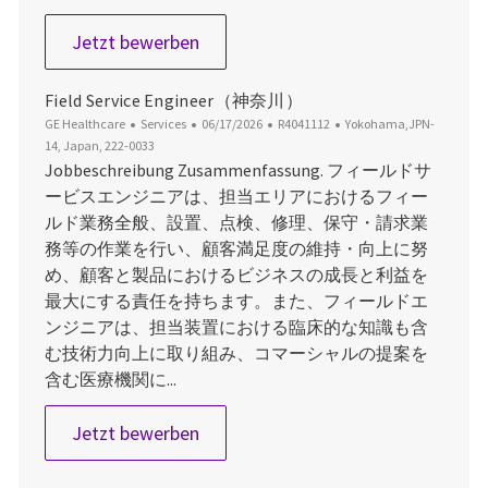
Field Service Engineer（多摩）
Jetzt bewerben
Field Service Engineer（神奈川）
Kategorie
Datum der Veröffentlichung
Job-ID
Ort
GE Healthcare
Services
06/17/2026
R4041112
Yokohama,JPN-
14, Japan, 222-0033
Jobbeschreibung Zusammenfassung. フィールドサ
ービスエンジニアは、担当エリアにおけるフィー
ルド業務全般、設置、点検、修理、保守・請求業
務等の作業を行い、顧客満足度の維持・向上に努
め、顧客と製品におけるビジネスの成長と利益を
最大にする責任を持ちます。また、フィールドエ
ンジニアは、担当装置における臨床的な知識も含
む技術力向上に取り組み、コマーシャルの提案を
含む医療機関に...
Field Service Engineer（神奈川）
Jetzt bewerben