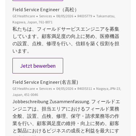
Field Service Engineer（高松）
Kategorie
Datum der Veröffentlichung
Job-ID
Ort
GE Healthcare
Services
08/05/2026
R4035779
Takamatsu,
Kagawa, Japan, 761-8071
私たちは、フィールドサービスエンジニアを募集
しています。顧客満足度の向上に努め、医療機器
の設置、点検、修理を行い、信頼を築く役割を担
います。
Field Service Engineer（高松）
Jetzt bewerben
Field Service Engineer(名古屋)
Kategorie
Datum der Veröffentlichung
Job-ID
Ort
GE Healthcare
Services
04/05/2026
R4035311
Nagoya,JPN-23,
Japan, 451-0046
Jobbeschreibung Zusammenfassung. フィールドエ
ンジニアは、担当エリアにおけるフィールド業務
全般、設置、点検、修理、保守・請求業務等の作
業を行い、顧客満足度の維持・向上に努め、顧客
と製品におけるビジネスの成長と利益を最大にす