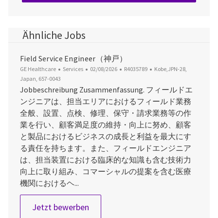
Ähnliche Jobs
Field Service Engineer（神戸）
Kategorie
Datum der Veröffentlichung
Job-ID
Ort
GE Healthcare
Services
02/08/2026
R4035789
Kobe,JPN-28,
Japan, 657-0043
Jobbeschreibung Zusammenfassung. フィールドエ
ンジニアは、担当エリアにおけるフィールド業務
全般、設置、点検、修理、保守・請求業務等の作
業を行い、顧客満足度の維持・向上に努め、顧客
と製品におけるビジネスの成長と利益を最大にす
る責任を持ちます。また、フィールドエンジニア
は、担当装置における臨床的な知識も含む技術力
向上に取り組み、コマーシャルの提案を含む医療
機関におけるヘ...
Field Service Engineer（神戸）
Jetzt bewerben