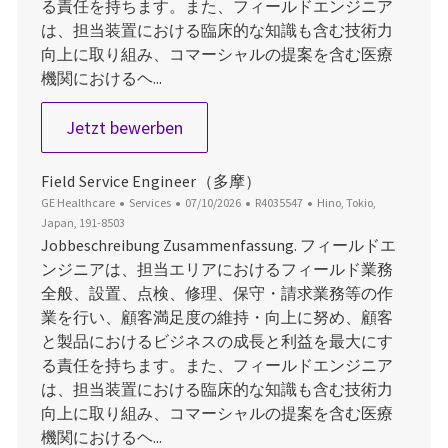
る責任を持ちます。また、フィールドエンジニア
は、担当装置における臨床的な知識も含む技術力
向上に取り組み、コマーシャルの提案を含む医療
機関におけるヘ...
Field Service Engineer(名古屋)
Jetzt bewerben
Field Service Engineer（多摩）
Kategorie
Datum der Veröffentlichung
Job-ID
Ort
GE Healthcare
Services
07/10/2026
R4035547
Hino, Tokio,
Japan, 191-8503
Jobbeschreibung Zusammenfassung. フィールドエ
ンジニアは、担当エリアにおけるフィールド業務
全般、設置、点検、修理、保守・請求業務等の作
業を行い、顧客満足度の維持・向上に努め、顧客
と製品におけるビジネスの成長と利益を最大にす
る責任を持ちます。また、フィールドエンジニア
は、担当装置における臨床的な知識も含む技術力
向上に取り組み、コマーシャルの提案を含む医療
機関におけるヘ...