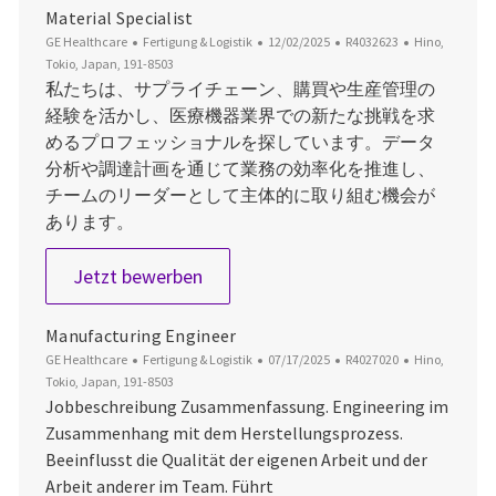
Material Specialist
Kategorie
Datum der Veröffentlichung
Job-ID
Ort
GE Healthcare
Fertigung & Logistik
12/02/2025
R4032623
Hino,
Tokio, Japan, 191-8503
私たちは、サプライチェーン、購買や生産管理の
経験を活かし、医療機器業界での新たな挑戦を求
めるプロフェッショナルを探しています。データ
分析や調達計画を通じて業務の効率化を推進し、
チームのリーダーとして主体的に取り組む機会が
あります。
Material Specialist
Jetzt bewerben
Manufacturing Engineer
Kategorie
Datum der Veröffentlichung
Job-ID
Ort
GE Healthcare
Fertigung & Logistik
07/17/2025
R4027020
Hino,
Tokio, Japan, 191-8503
Jobbeschreibung Zusammenfassung. Engineering im
Zusammenhang mit dem Herstellungsprozess.
Beeinflusst die Qualität der eigenen Arbeit und der
Arbeit anderer im Team. Führt