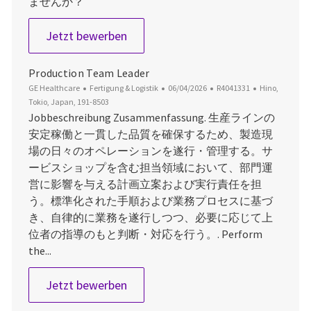
ませんか？
Manufacturing Specialist - Produc
Jetzt bewerben
Production Team Leader
Kategorie
Datum der Veröffentlichung
Job-ID
Ort
GE Healthcare
Fertigung & Logistik
06/04/2026
R4041331
Hino,
Tokio, Japan, 191-8503
Jobbeschreibung Zusammenfassung. 生産ラインの
安定稼働と一貫した品質を確保するため、製造現
場の日々のオペレーションを遂行・管理する。サ
ービスショップを含む担当領域において、部門運
営に影響を与える計画立案および実行責任を担
う。標準化された手順および業務プロセスに基づ
き、自律的に業務を遂行しつつ、必要に応じて上
位者の指導のもと判断・対応を行う。. Perform
the...
Production Team Leader
Jetzt bewerben