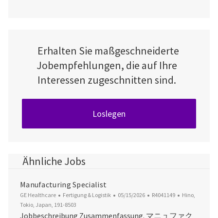
Erhalten Sie maßgeschneiderte
Jobempfehlungen, die auf Ihre
Interessen zugeschnitten sind.
Loslegen
Ähnliche Jobs
Manufacturing Specialist
Kategorie
Datum der Veröffentlichung
Job-ID
Ort
GE Healthcare
Fertigung & Logistik
05/15/2026
R4041149
Hino,
Tokio, Japan, 191-8503
Jobbeschreibung Zusammenfassung. マニュファク