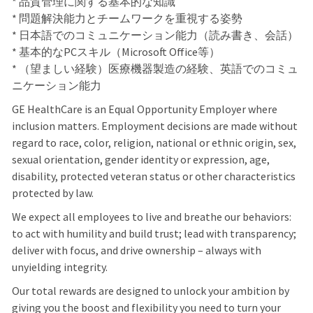
* 品質管理に関する基本的な知識
* 問題解決能力とチームワークを重視する姿勢
* 日本語でのコミュニケーション能力（読み書き、会話）
* 基本的なPCスキル（Microsoft Office等）
* （望ましい経験）医療機器製造の経験、英語でのコミュ
ニケーション能力
GE HealthCare is an Equal Opportunity Employer where
inclusion matters. Employment decisions are made without
regard to race, color, religion, national or ethnic origin, sex,
sexual orientation, gender identity or expression, age,
disability, protected veteran status or other characteristics
protected by law.
We expect all employees to live and breathe our behaviors:
to act with humility and build trust; lead with transparency;
deliver with focus, and drive ownership – always with
unyielding integrity.
Our total rewards are designed to unlock your ambition by
giving you the boost and flexibility you need to turn your