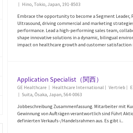
Ort
Hino, Tokio, Japan, 191-8503
Embrace the opportunity to become a Segment Leader, P
Ultrasound, driving commercial and marketing strategie
performance. Lead a high-performing sales team, collabo
shape innovative solutions in a dynamic, bilingual envir
impact on healthcare growth and customer satisfaction 
Application Specialist（関西）
Kategorie
GE Healthcare
Healthcare International
Vertrieb
E
Ort
Suita, Ōsaka, Japan, 564-0063
Jobbeschreibung Zusammenfassung. Mitarbeiter mit Kund
Gewinnung von Aufträgen verantwortlich sind Führt Akti
definierten Verkaufs-/Handelsrahmen aus. Es gibt i...