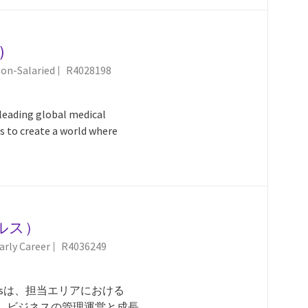
)
Job-ID
on-Salaried
R4028198
eading global medical
s to create a world where
セールス）
Job-ID
arly Career
R4036249
vice Salesは、担当エリアにおける
t／保守契約）ビジネスの管理運営と成長