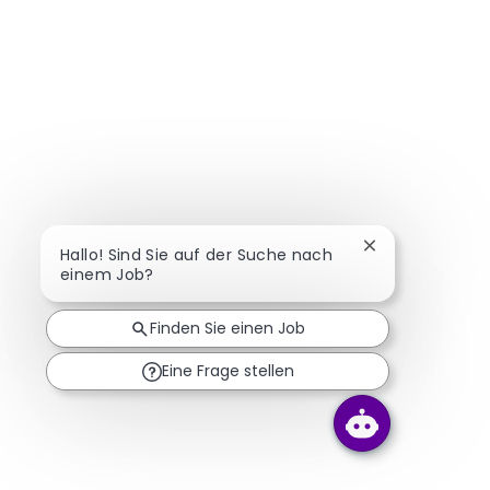
Chatbot-Benach
Hallo! Sind Sie auf der Suche nach
einem Job?
Finden Sie einen Job
Eine Frage stellen