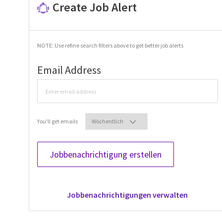
Create Job Alert
NOTE: Use refine search filters above to get better job alerts
Required
Email Address
Required
You'll get emails
Jobbenachrichtigung erstellen
Jobbenachrichtigungen verwalten