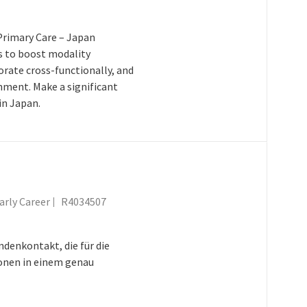
rimary Care – Japan
s to boost modality
rate cross-functionally, and
onment. Make a significant
in Japan.
Job-ID
arly Career
R4034507
enkontakt, die für die
onen in einem genau