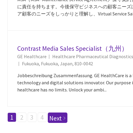
に責任を持ちます。今後保守ビジネスへの顧客ニーズ
ア顧客のニーズをしっかりと理解し、Virtual Service Sales 
Contrast Media Sales Specialist（九州）
GE Healthcare
Healthcare Pharmaceutical Diagnostic
Ort
Fukuoka, Fukuoka, Japan, 810-0042
Jobbeschreibung Zusammenfassung. GE HealthCare is a l
technology and digital solutions innovator. Our purpose i
healthcare has no limits. Unlock your ambi...
1
2
3
4
Next