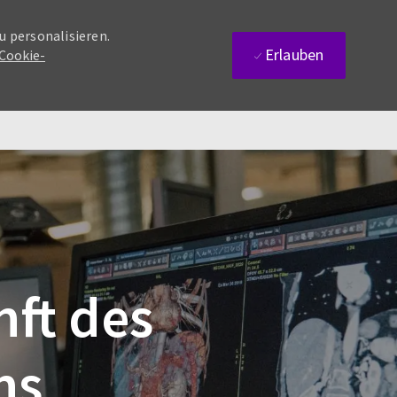
u personalisieren.
Erlauben
 Cookie-
nft des
ns