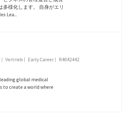
は多様化します。 自身がエリ
Lea...
Kategorie
Job-ID
s
Vertrieb
Early Career
R4042442
eading global medical
s to create a world where