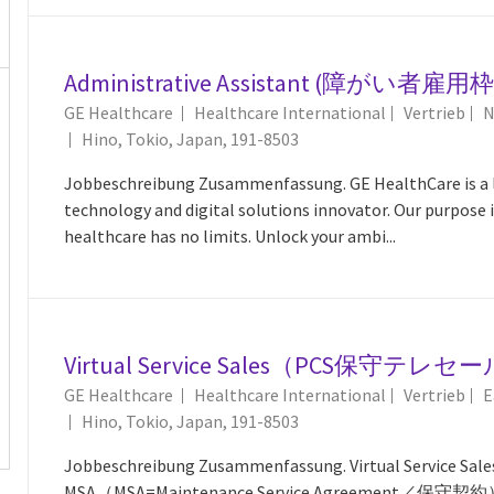
Administrative Assistant (障がい者雇用枠
Kategorie
GE Healthcare
Healthcare International
Vertrieb
N
Ort
Hino, Tokio, Japan, 191-8503
Jobbeschreibung Zusammenfassung. GE HealthCare is a l
technology and digital solutions innovator. Our purpose i
healthcare has no limits. Unlock your ambi...
Virtual Service Sales（PCS保守テレ
Kategorie
GE Healthcare
Healthcare International
Vertrieb
E
Ort
Hino, Tokio, Japan, 191-8503
Jobbeschreibung Zusammenfassung. Virtual Ser
MSA（MSA=Maintenance Service Agreemen